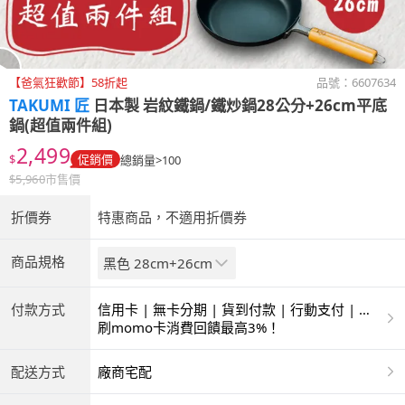
【爸氣狂歡節】58折起
品號：
6607634
TAKUMI 匠
日本製 岩紋鐵鍋/鐵炒鍋28公分+26cm平底
鍋(超值兩件組)
2,499
$
促銷價
總銷量>100
$
5,960
市售價
折價券
特惠商品，不適用折價券
商品規格
黑色 28cm+26cm
付款方式
信用卡 | 無卡分期 | 貨到付款 | 行動支付 | 超
商付款 | ATM | 銀聯卡
刷momo卡消費回饋最高3%！
配送方式
廠商宅配