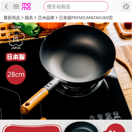
搜全站商品
商品
評價
詳情
規格
推薦
餐廚用品
鍋具
亞洲品牌
日本極PREMIUM&TAKUMI匠