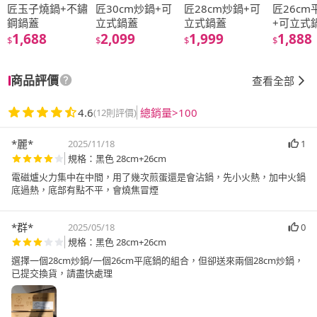
匠玉子燒鍋+不鏽
匠30cm炒鍋+可
匠28cm炒鍋+可
匠26cm
鋼鍋蓋
立式鍋蓋
立式鍋蓋
+可立式
1,688
2,099
1,999
1,888
$
$
$
$
商品評價
查看全部
4.6
總銷量>100
(12則評價)
*麗*
2025/11/18
1
規格：黑色 28cm+26cm
電磁爐火力集中在中間，用了幾次煎蛋還是會沾鍋，先小火熱，加中火鍋
底過熱，底部有點不平，會燒焦冒煙
*群*
2025/05/18
0
規格：黑色 28cm+26cm
選擇一個28cm炒鍋/一個26cm平底鍋的組合，但卻送來兩個28cm炒鍋，
已提交換貨，請盡快處理