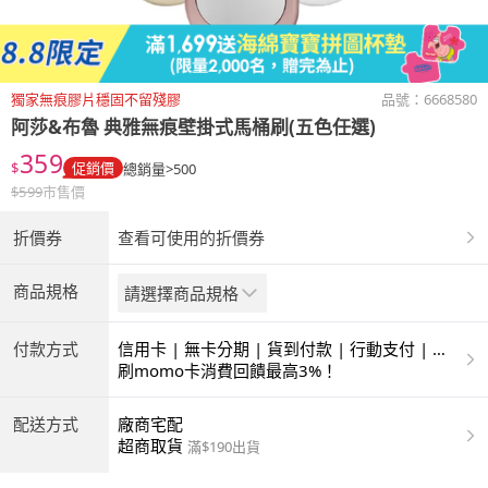
獨家無痕膠片穩固不留殘膠
品號：
6668580
阿莎&布魯
典雅無痕壁掛式馬桶刷(五色任選)
359
$
促銷價
總銷量>500
$
599
市售價
折價券
查看可使用的折價券
商品規格
請選擇商品規格
付款方式
信用卡 | 無卡分期 | 貨到付款 | 行動支付 | 超
商付款 | ATM | 銀聯卡
刷momo卡消費回饋最高3%！
配送方式
廠商宅配
超商取貨
滿$190出貨