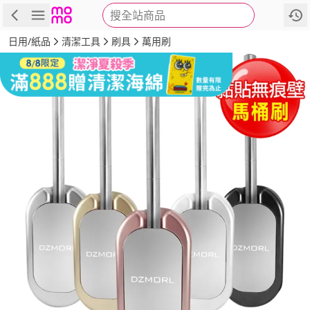
搜全站商品
商品
評價
詳情
規格
推薦
日用/紙品
清潔工具
刷具
萬用刷