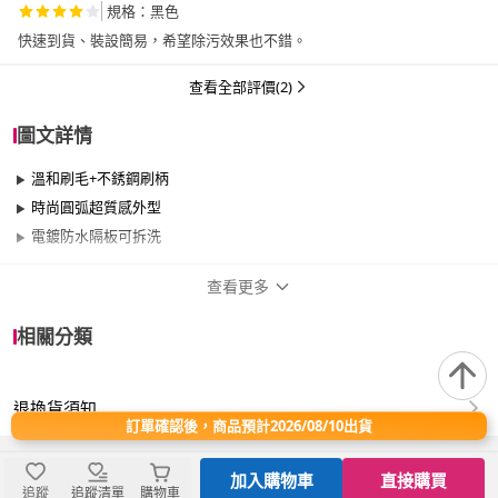
規格：黑色
快速到貨、裝設簡易，希望除污效果也不錯。
查看全部評價(2)
圖文詳情
溫和刷毛+不銹鋼刷柄
時尚圓弧超質感外型
電鍍防水隔板可拆洗
查看更多
商品規格
相關分類
適用於
浴室
退換貨須知
訂單確認後，商品預計2026/08/10出貨
品名：典雅無痕壁掛式馬桶刷
尺寸：
刷盒-97×75×190(mm±10%)
加入購物車
直接購買
追蹤
追蹤清單
購物車