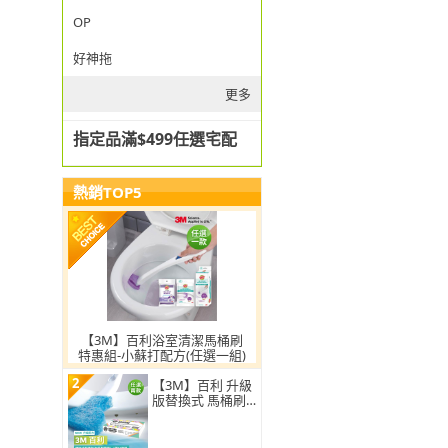
OP
好神拖
更多
指定品滿$499任選宅配
熱銷TOP5
【3M】百利浴室清潔馬桶刷
特惠組-小蘇打配方(任選一組)
2
【3M】百利 升級
版替換式 馬桶刷
特惠組(可任選2
組)