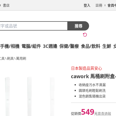
書店
登入
註冊
會員
搜尋
手機/相機
電腦/組件
3C週邊
保健/醫療
食品/飲料
生鮮
工具
\
刷具
\
萬用刷
日本製造品質安心
cawork
馬桶刷附盒-
收納座污水不滴漏
圓頭毛刷輕鬆刷洗
混色銷售隨機出貨
549
促銷價
元
賣貴通報