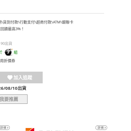
期
\
貨到付款
\
行動支付
\
超商付款
\
ATM
\
銀聯卡
費回饋最高3%！
190出貨
於
組
3
用折價券
加入追蹤
/08/10出貨
我要推薦