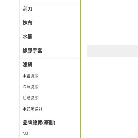
刮刀
抹布
水桶
橡膠手套
濾網
水管濾網
冷氣濾網
油煙濾網
水管疏通器
品牌總覽(筆劃)
3M