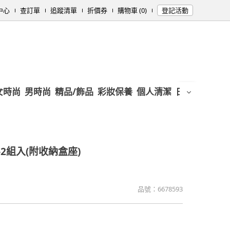
中心
查訂單
追蹤清單
折價券
購物車 (0)
登記活動
女時尚
男時尚
精品/飾品
彩妝保養
個人清潔
日用/紙品
母
2組入(附收納盒座)
品號：
6678593