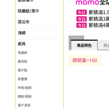
廚房濕巾
除塵紙/溼巾
菜瓜布
海綿
刷具
商品特色
商品
馬桶刷
總銷量>100
萬用刷
隨手黏
除塵撢
杯刷/瓶刷
鋼刷/鍋刷
窗戶清潔