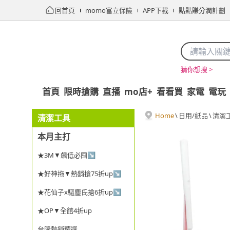
回首頁
momo富立保險
APP下載
點點賺分潤計劃
猜你想搜 >
首頁
限時搶購
直播
mo店+
看看買
家電
電玩
Home
\
日用/紙品
\
清潔
清潔工具
本月主打
★3M▼飆低必囤↘
★好神拖▼熱銷搶75折up↘
★花仙子x驅塵氏搶6折up↘
★OP▼全館4折up
台隆熱銷精選