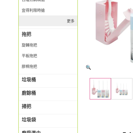
宜得利限時搶
更多
拖把
旋轉拖把
平板拖把
膠棉拖把
垃圾桶
廚餘桶
掃把
垃圾袋