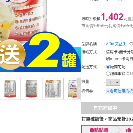
1,402
限時折後價
元
賣
1,850
1,650
市售價
元
促銷價
品牌名稱
:
Affix 艾益生
結帳方式
:
信用卡
\
無卡分
刷momo卡消
配送方式
:
廠商宅配
超商取貨
滿$
數量
:
折價券
:
查看可使用的折
售完補貨中
訂單確認後，商品預計2026
點點賺