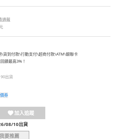
貴通報
元
期
\
貨到付款
\
行動支付
\
超商付款
\
ATM
\
銀聯卡
費回饋最高3%！
190出貨
價券
加入追蹤
/08/10出貨
我要推薦