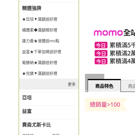
精選強牌
★亞培▼滿額送好禮
補體素◆滿額贈好禮
護力養★液體送mo點
益富★下單加碼送好禮
葡勝納★滿額送好禮
★完膳▼滿額送好禮
更多
商品特色
商品
亞培
總銷量>100
益富
費森尤斯卡比