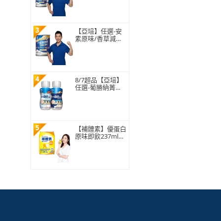
升級配方237ml x
30入x2箱(HMB、
三重優蛋白、任賢
齊代言)
3
【亞培】任選-安
素原味/香草減甜
即飲 HMB升級配
方 237ml x 30入
(成人營養品、補
充體力、三重蛋
白)
4
8/7超品【亞培】
任選-葡勝納菁選
糖尿病營養品-原
味+纖維/香草口味
200ml x24入 x2箱
(糖尿病適用)
5
【補體素】優蛋白
原味即飲237mlx2
4罐(正港優蛋白、
增強體力 陳美鳳
推薦)