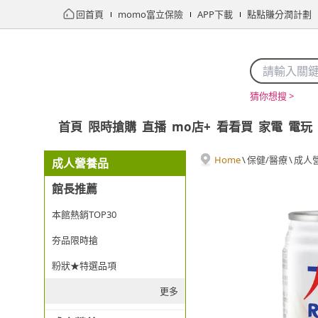
回首頁
momo富立保險
APP下載
點點賺分潤計劃
猜你想搜 >
首頁
限時搶購
直播
mo店+
看看買
家電
電玩
Home
\
保健/醫療
\
成人
成人營養品
館長推薦
本館熱銷TOP30
夯品限時搶
粉狀★特選品項
更多