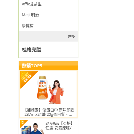
Affix艾益生
Meiji 明治
康健補
更多
桂格完膳
熱銷TOP5
【補體素】優蛋白EX原味即飲
237mlx24罐(20g蛋白質、添
加摩洛血橙、陳美鳳推薦)
2
8/7超品【亞培】
任選-安素原味/香
草減甜即飲 HMB