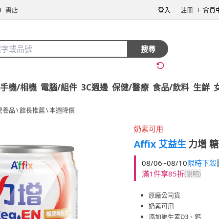
書店
登入
註冊
會員
搜尋
手機/相機
電腦/組件
3C週邊
保健/醫療
食品/飲料
生鮮
營養品
\
館長推薦
\
本週降價
奶素可用
Affix 艾益生
力增 糖
08/06~08/10
限時下殺
滿1件享85折
(說明)
原廠公司貨
奶素可用
添加維生素D3、鈣