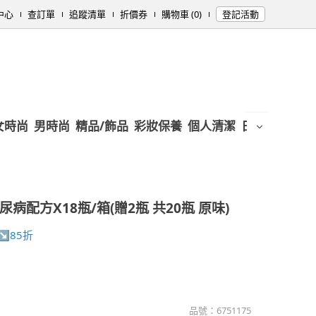
中心
查訂單
追蹤清單
折價券
購物車 (0)
登記活動
女時尚
男時尚
精品/飾品
彩妝保養
個人清潔
日用/紙品
母
尿病配方X18瓶/箱(贈2瓶 共20瓶 原味)
↘85折
品號：
6751175