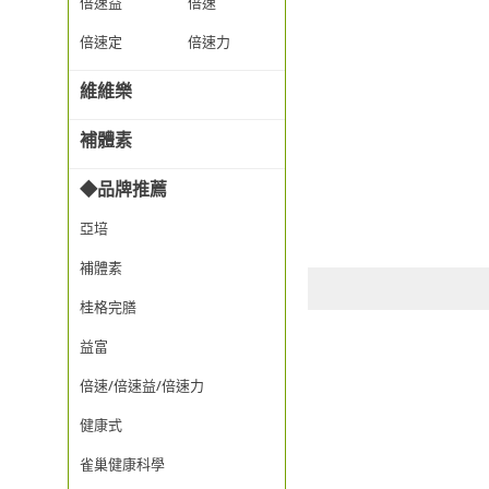
倍速益
倍速
倍速定
倍速力
維維樂
補體素
◆品牌推薦
亞培
補體素
桂格完膳
益富
倍速/倍速益/倍速力
健康式
雀巢健康科學