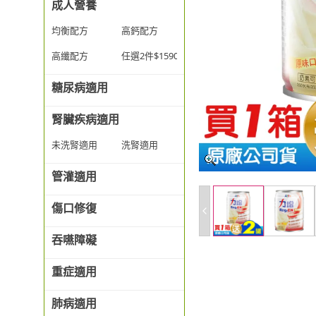
成人營養
均衡配方
高鈣配方
高纖配方
任選2件$1590
糖尿病適用
腎臟疾病適用
未洗腎適用
洗腎適用
管灌適用
傷口修復
吞嚥障礙
重症適用
肺病適用