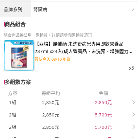
品牌系列
腎臟病
商品組合
組合商品無法單一退換貨，詳情請參閱退換貨須知
【亞培】勝補納 未洗腎病患專用即飲營養品
237ml x24入(成人營養品、未洗腎、增強體力、
減少負擔)
最快今天 08/10 到貨
x5
多組數方案
方案
每組平均
金額
1組
2,850元
2,850元
2組
2,850元
5,700元
2組
2,850元
5,700元