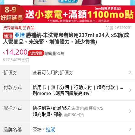
洗腎前專用營養品
品號：
6760261
亞培
勝補納-未洗腎患者適用237ml x24入 x5箱(成
人營養品、未洗腎、增強體力、減少負擔)
14,200
$
促銷價
總銷量>5萬
$
17,540
市售價
折價券
查看可使用的折價券
付款方式
信用卡 | 無卡分期 | 行動支付 | 超商付款 | 銀
聯卡
刷momo卡消費回饋最高3%！
配送方式
快速到貨/離島配送
未滿$490 運費$75
超商取貨/i郵箱
滿$190出貨
品牌名稱
亞培
．
追蹤