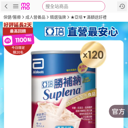
搜全站商品
商品
評價
詳情
規格
推薦
保健/醫療
成人營養品
精選強牌
★亞培▼滿額送好禮