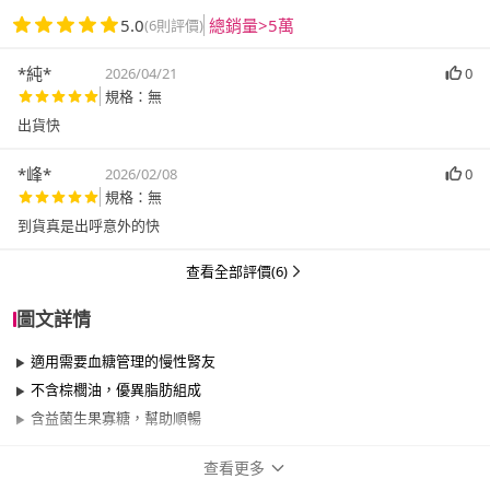
5.0
總銷量>5萬
(6則評價)
*純*
2026/04/21
0
規格：無
出貨快
*峰*
2026/02/08
0
規格：無
到貨真是出呼意外的快
查看全部評價(6)
圖文詳情
適用需要血糖管理的慢性腎友
不含棕櫚油，優異脂肪組成
含益菌生果寡糖，幫助順暢
查看更多
商品規格