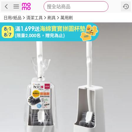
搜全站商品
商品
評價
詳情
規格
推薦
日用/紙品
清潔工具
刷具
萬用刷