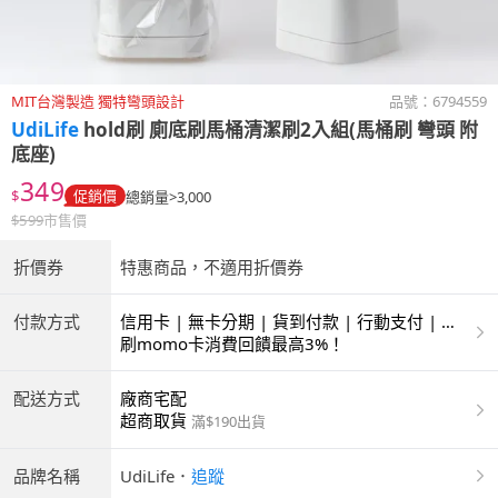
MIT台灣製造 獨特彎頭設計
品號：
6794559
UdiLife
hold刷 廁底刷馬桶清潔刷2入組(馬桶刷 彎頭 附
底座)
349
$
促銷價
總銷量>3,000
$
599
市售價
折價券
特惠商品，不適用折價券
付款方式
信用卡 | 無卡分期 | 貨到付款 | 行動支付 | 超
商付款 | ATM | 銀聯卡
刷momo卡消費回饋最高3%！
配送方式
廠商宅配
超商取貨
滿$190出貨
品牌名稱
UdiLife
．
追蹤