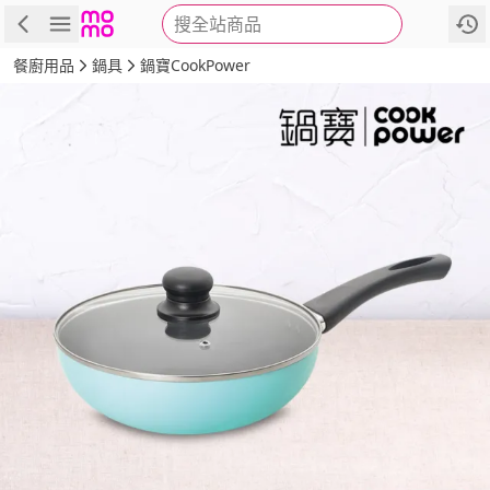
搜全站商品
商品
評價
詳情
規格
推薦
餐廚用品
鍋具
鍋寶CookPower