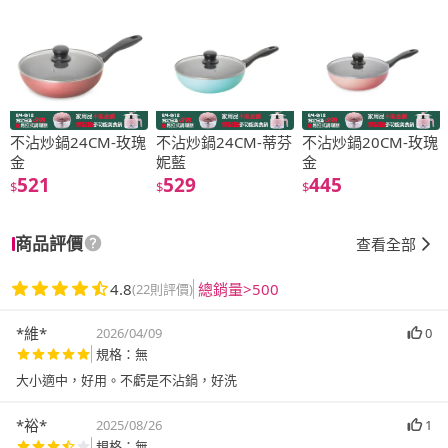
不沾炒鍋24CM-玫瑰
不沾炒鍋24CM-蒂芬
不沾炒鍋20CM-玫瑰
金
妮藍
金
521
529
445
$
$
$
商品評價
查看全部
4.8
總銷量>500
(22則評價)
*維*
2026/04/09
0
規格：無
大小適中，好用。不虧是不沾鍋，好洗
*裕*
2025/08/26
1
規格：無