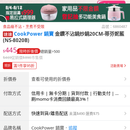
食品級不沾，烹煮不受限
品號：
6860487
CookPower 鍋寶
金鑽不沾鍋炒鍋20CM-蒂芬妮藍
(NS-8020B)
445
$
限時折後價
總銷量>500
$
469
促銷價
$
890
市售價
滿1件享95折
現折
活動賣場
折價券
查看可使用的折價券
付款方式
信用卡 | 無卡分期 | 貨到付款 | 行動支付 | 超
商付款 | ATM | 銀聯卡
刷momo卡消費回饋最高3%！
配送方式
快速到貨/離島配送
未滿$490 運費$75
品牌名稱
CookPower 鍋寶
．
追蹤