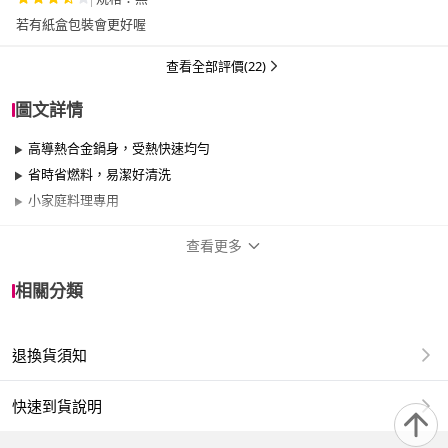
若有紙盒包裝會更好喔
查看全部評價(22)
圖文詳情
高導熱合金鍋身，受熱快速均勻
省時省燃料，易潔好清洗
小家庭料理專用
查看更多
商品規格
相關分類
品牌名稱
CookPower 鍋寶
退換貨須知
品牌系列
金鑽系列
尺寸
17cm~20cm
快速到貨說明