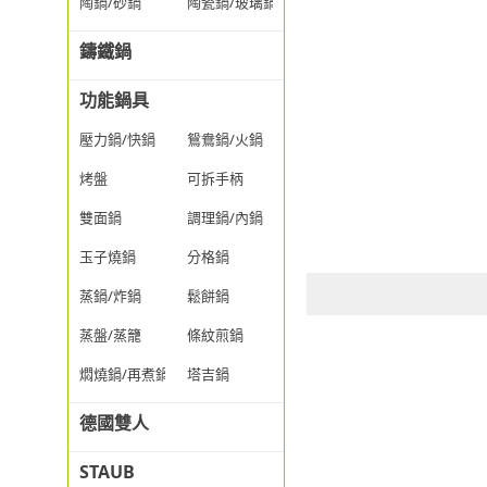
陶鍋/砂鍋
陶瓷鍋/玻璃鍋/透明鍋
鑄鐵鍋
功能鍋具
壓力鍋/快鍋
鴛鴦鍋/火鍋
烤盤
可拆手柄
雙面鍋
調理鍋/內鍋
玉子燒鍋
分格鍋
蒸鍋/炸鍋
鬆餅鍋
蒸盤/蒸籠
條紋煎鍋
燜燒鍋/再煮鍋
塔吉鍋
德國雙人
STAUB