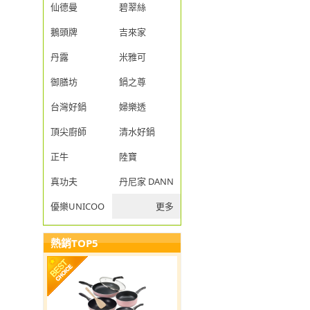
仙德曼
碧翠絲
鵝頭牌
吉來家
丹露
米雅可
御膳坊
鍋之尊
台灣好鍋
婦樂透
頂尖廚師
清水好鍋
正牛
陸寶
真功夫
丹尼家 DANNY JIA
優樂UNICOOK
更多
熱銷TOP5