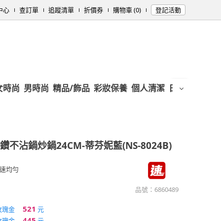
中心
查訂單
追蹤清單
折價券
購物車 (0)
登記活動
女時尚
男時尚
精品/飾品
彩妝保養
個人清潔
日用/紙品
母
鑽不沾鍋炒鍋24CM-蒂芬妮藍(NS-8024B)
速均勻
品號：
6860489
521
玫瑰金
元
445
玫瑰金
元