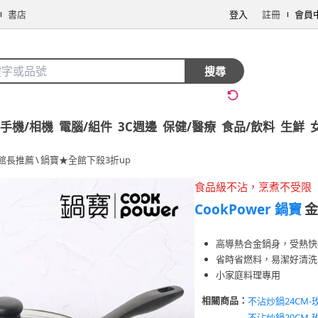
書店
登入
註冊
會員
搜尋
手機/相機
電腦/組件
3C週邊
保健/醫療
食品/飲料
生鮮
館長推薦
\
鍋寶★全館下殺3折up
食品級不沾，烹煮不受限
CookPower 鍋寶
金
高導熱合金鍋身，受熱快
省時省燃料，易潔好清洗
小家庭料理專用
相關商品：
不沾炒鍋24CM-
不沾炒鍋20CM-