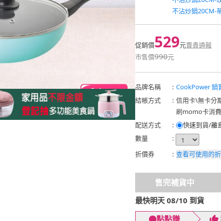
不沾炒鍋20CM-
529
促銷價
元
賣貴通報
990
市售價
元
品牌名稱
:
CookPower 鍋
結帳方式
:
信用卡
\
無卡分
刷momo卡消
配送方式
:
快速到貨/離
數量
:
折價券
:
查看可使用的折
售完補貨中
最快明天 08/10 到貨
點點賺