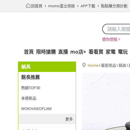
回首頁
momo富立保險
APP下載
點點賺分潤計劃
猜你想搜 >
首頁
限時搶購
直播
mo店+
看看買
家電
電玩
Home
\
餐廚用品
\
鍋具
\
鍋具
館長推薦
熱銷TOP30
本週新品
WOKYxNEOFLAM
更多