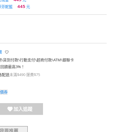
445
蒂芬妮藍
元
寶
期
\
貨到付款
\
行動支付
\
超商付款
\
ATM
\
銀聯卡
費回饋最高3%！
島配送
未滿$490 運費$75
價券
加入追蹤
我要推薦