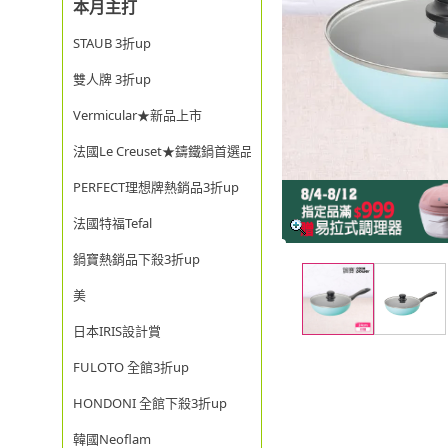
本月主打
STAUB 3折up
雙人牌 3折up
Vermicular★新品上市
法國Le Creuset★鑄鐵鍋首選品牌
PERFECT理想牌熱銷品3折up
法國特福Tefal
鍋寶熱銷品下殺3折up
美
日本IRIS設計賞
FULOTO 全館3折up
HONDONI 全館下殺3折up
韓國Neoflam