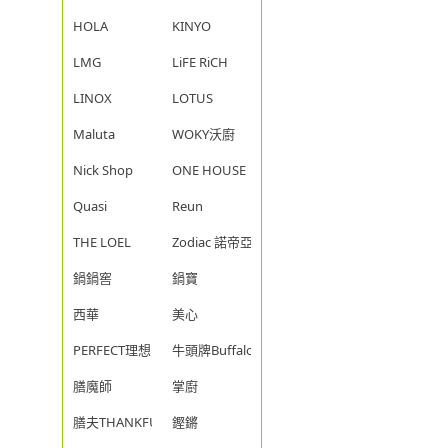
HOLA
KINYO
LMG
LiFE RiCH
LINOX
LOTUS
Maluta
WOKY沃廚
Nick Shop
ONE HOUSE
Quasi
Reun
THE LOEL
Zodiac 諾帝亞
鍋鍋窖
鍋寶
西華
美心
PERFECT理想
牛頭牌Buffalo
膳魔師
掌廚
膳夫THANKFUL
鏗鏘