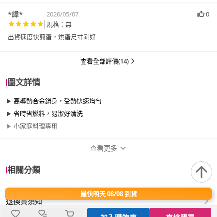
*緯*
2026/05/07
0
規格：無
出貨速度快煎蛋，烘蛋尺寸剛好
查看全部評價(14)
圖文詳情
高導熱合金鍋身，受熱快速均勻
省時省燃料，易潔好清洗
小家庭料理專用
查看更多
商品規格
相關分類
品牌名稱
CookPower 鍋寶
最快明天 08/08 到貨
退換貨須知
品牌系列
金鑽系列