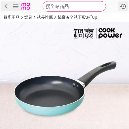
搜全站商品
商品
評價
詳情
規格
推薦
餐廚用品
鍋具
館長推薦
鍋寶★全館下殺3折up