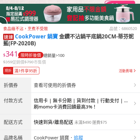
食品級不沾，烹煮不受限
品號：
6860520
CookPower 鍋寶
金鑽不沾鍋平底鍋20CM-蒂芬妮
藍(FP-2020B)
341
$
限時折後價
總銷量>100
$
359
促銷價
$
790
市售價
滿1件享95折
現折
活動賣場
折價券
查看可使用的折價券
付款方式
信用卡 | 無卡分期 | 貨到付款 | 行動支付 | 超
商付款 | ATM | 銀聯卡
刷momo卡消費回饋最高3%！
配送方式
快速到貨/離島配送
未滿$490 運費$75
品牌名稱
CookPower 鍋寶
．
追蹤