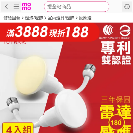
搜全站商品
商品
評價
詳情
規格
推薦
修繕園藝
燈泡/燈飾
室內燈具/燈飾
感應燈