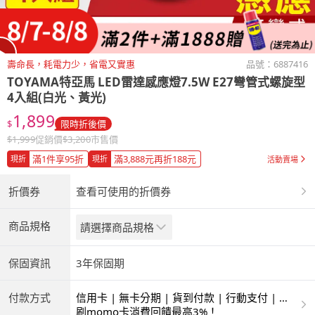
壽命長，耗電力少，省電又實惠
品號：
6887416
TOYAMA特亞馬
LED雷達感應燈7.5W E27彎管式螺旋型
4入組(白光、黃光)
1,899
$
限時折後價
$
1,999
促銷價
$
3,200
市售價
滿1件享95折
滿3,888元再折188元
現折
現折
活動賣場
折價券
查看可使用的折價券
商品規格
請選擇商品規格
保固資訊
3年保固期
付款方式
信用卡 | 無卡分期 | 貨到付款 | 行動支付 | 超
商付款 | ATM | 銀聯卡
刷momo卡消費回饋最高3%！