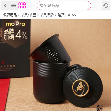
搜全站商品
商品
評價
詳情
規格
推薦
餐廚用品
茶具/茶壺
茶具品牌
陸寶LOHAS