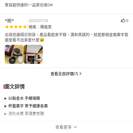
寄貨超快速的~~品質也很OK
*婉*
2025/07/24
0
規格：禪風黑
出貨迅速隔日到貨，產品看起來不錯，滿有質感的，就是那個金猴壽字我
還是看不出來是什麼😅
查看全部評價(7)
圖文詳情
以鉑金水 手繪瑞猴
杯蓋壽字 寄予健康長壽
活化水質 茶湯更甘甜
查看更多
商品規格