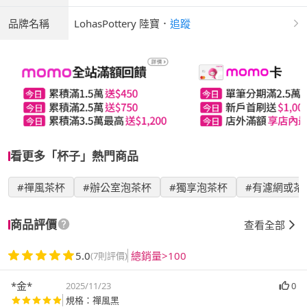
品牌名稱
LohasPottery 陸寶
．
追蹤
看更多「杯子」熱門商品
#禪風茶杯
#辦公室泡茶杯
#獨享泡茶杯
#有濾網或茶
商品評價
查看全部
5.0
總銷量>100
(7則評價)
*金*
2025/11/23
0
規格：禪風黑