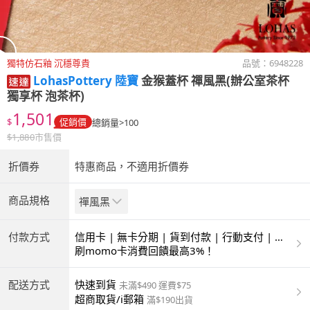
獨特仿石釉 沉穩尊貴
品號：
6948228
LohasPottery 陸寶
金猴蓋杯 禪風黑(辦公室茶杯
獨享杯 泡茶杯)
1,501
$
促銷價
總銷量>100
$
1,880
市售價
折價券
特惠商品，不適用折價券
商品規格
禪風黑
付款方式
信用卡 | 無卡分期 | 貨到付款 | 行動支付 | 超
商付款 | ATM | 銀聯卡
刷momo卡消費回饋最高3%！
配送方式
快速到貨
未滿$490 運費$75
超商取貨/i郵箱
滿$190出貨