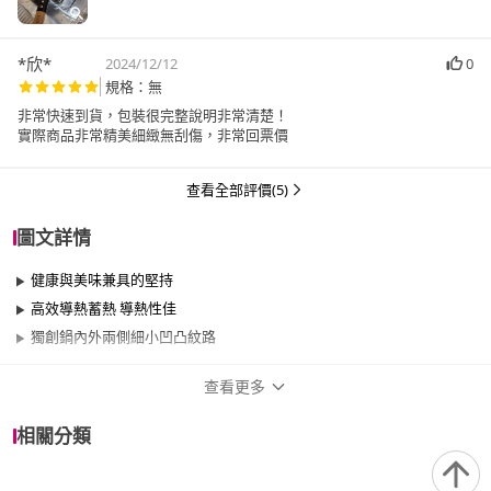
*欣*
2024/12/12
0
規格：無
非常快速到貨，包裝很完整說明非常清楚！
實際商品非常精美細緻無刮傷，非常回票價
查看全部評價(5)
圖文詳情
健康與美味兼具的堅持
高效導熱蓄熱 導熱性佳
獨創鍋內外兩側細小凹凸紋路
查看更多
商品規格
相關分類
品牌名稱
TAKUMI 匠