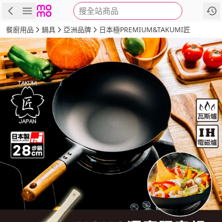
搜全站商品
商品
評價
詳情
規格
推薦
餐廚用品
鍋具
亞洲品牌
日本極PREMIUM&TAKUMI匠