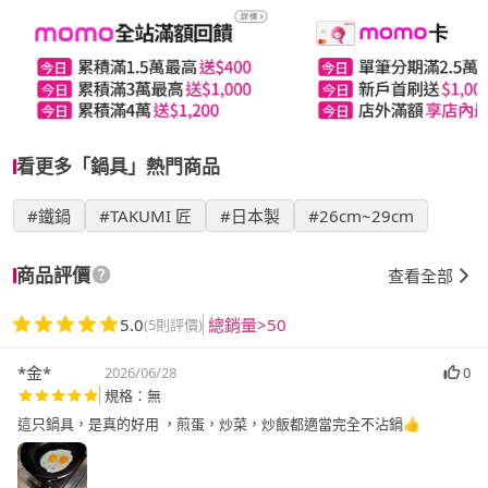
看更多「鍋具」熱門商品
#鐵鍋
#TAKUMI 匠
#日本製
#26cm~29cm
商品評價
查看全部
5.0
總銷量>50
(5則評價)
*金*
2026/06/28
0
規格：無
這只鍋具，是真的好用 ，煎蛋，炒菜，炒飯都適當完全不沾鍋👍