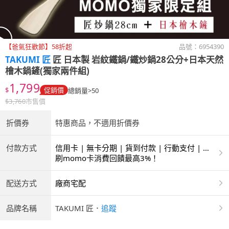
【爸氣狂歡節】58折起
品號：
6954390
TAKUMI 匠
匠 日本製 岩紋鐵鍋/鐵炒鍋28公分+日本天然
檜木鍋鏟(獨家兩件組)
1,799
$
促銷價
總銷量>50
$
3,760
市售價
折價券
特惠商品，不適用折價券
付款方式
信用卡 | 無卡分期 | 貨到付款 | 行動支付 | 超
商付款 | ATM | 銀聯卡
刷momo卡消費回饋最高3%！
配送方式
廠商宅配
品牌名稱
TAKUMI 匠
．
追蹤