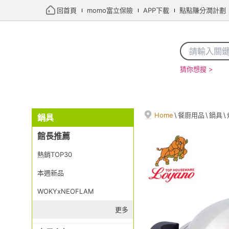
回首頁
momo富立保險
APP下載
點點賺分潤計劃
猜你想搜 >
Home
\
餐廚用品
\
鍋具
\
鍋具
館長推薦
熱銷TOP30
本週新品
WOKYxNEOFLAM
更多