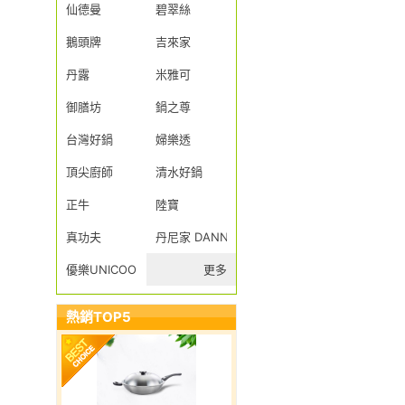
仙德曼
碧翠絲
鵝頭牌
吉來家
丹露
米雅可
御膳坊
鍋之尊
台灣好鍋
婦樂透
頂尖廚師
清水好鍋
正牛
陸寶
真功夫
丹尼家 DANNY JIA
優樂UNICOOK
更多
熱銷TOP5