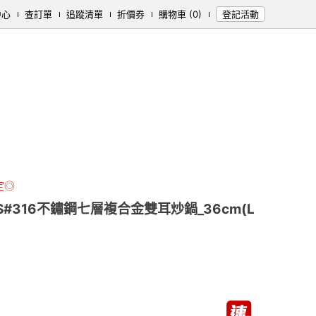
中心
查訂單
追蹤清單
折價券
購物車 (0)
登記活動
定◎
S#316不鏽鋼七層複合金雙耳炒鍋_36cm(L