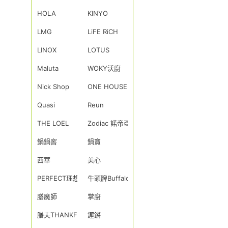
HOLA
KINYO
LMG
LiFE RiCH
LINOX
LOTUS
Maluta
WOKY沃廚
Nick Shop
ONE HOUSE
Quasi
Reun
THE LOEL
Zodiac 諾帝亞
鍋鍋窖
鍋寶
西華
美心
PERFECT理想
牛頭牌Buffalo
膳魔師
掌廚
膳夫THANKFUL
鏗鏘