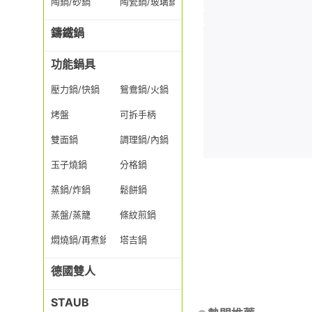
陶鍋/砂鍋
陶瓷鍋/玻璃鍋/透明鍋
鑄鐵鍋
功能鍋具
壓力鍋/快鍋
鴛鴦鍋/火鍋
烤盤
可拆手柄
雙面鍋
調理鍋/內鍋
玉子燒鍋
分格鍋
蒸鍋/炸鍋
鬆餅鍋
蒸盤/蒸籠
條紋煎鍋
燜燒鍋/再煮鍋
塔吉鍋
德國雙人
STAUB