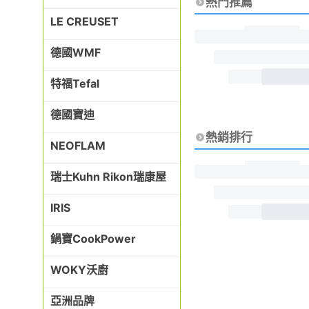
熱門推薦
LE CREUSET
德國WMF
特福Tefal
德國寶迪
熱銷排行
NEOFLAM
瑞士Kuhn Rikon瑞康屋
IRIS
鍋寶CookPower
WOKY沃廚
亞洲品牌