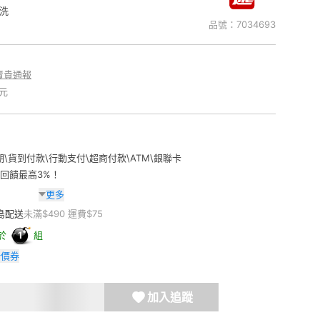
洗
品號：
7034693
賣貴通報
元
期
\
貨到付款
\
行動支付
\
超商付款
\
ATM
\
銀聯卡
費回饋最高3%！
更多
島配送
未滿$490 運費$75
於
組
1
折價券
加入追蹤