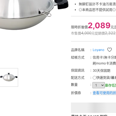
無鉚釘設計不卡油污易清
◎本商品恕不提供試用◎
2,089
限時折後價
元
4,000
2,322
市售價
元
促銷價
品牌名稱
:
Loyano
結帳方式
:
信用卡
\
無卡分
刷momo卡消
保固資訊
:
30天保固期
配送方式
:
快速到貨/離
數量
:
庫存低
折價券
:
查看可使用的