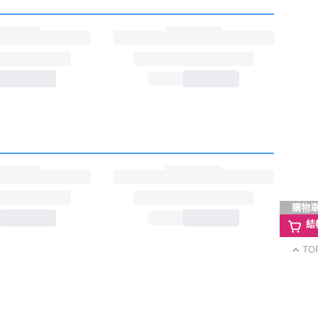
購物
結
TO