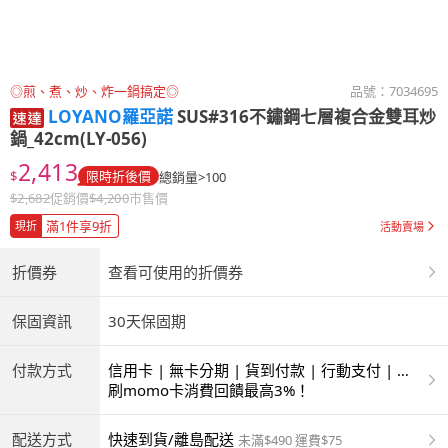
◎煎、煮、炒、炸一鍋搞定◎
品號：
7034695
LOYANO羅亞諾
SUS#316不鏽鋼七層複合金雙耳炒
鍋_42cm(LY-056)
2,413
$
限時折後價
總銷量>100
$
2,682
促銷價
$
4,200
市售價
滿1件享9折
現折
活動賣場
折價券
查看可使用的折價券
保固資訊
30天保固期
付款方式
信用卡 | 無卡分期 | 貨到付款 | 行動支付 | 超
商付款 | ATM | 銀聯卡
刷momo卡消費回饋最高3%！
配送方式
快速到貨/離島配送
未滿$490 運費$75