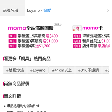
品牌名稱
Loyano
．
追蹤
看更多「鍋具」熱門商品
#雙耳炒鍋
#Loyano
#41cm以上
#316不鏽鋼
#3
尚無商品評價
圖文詳情
導熱迅速均勻儲熱性佳