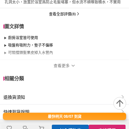
孔洞太小，放置於浴室爲防止毛髮堵塞，但水流不順導致積水，不實用
查看全部評價(8)
圖文詳情
廚房浴室皆可使用
吸盤有吸附力，墊子不偏移
可阻擋頭髮果皮掉入水管內
查看更多
商品規格
相關分類
適用於
浴室、廚房、陽台、室內、室外
退換貨須知
水摩爾星型防堵過濾網
尺寸：14.5x14.5cm／重量：15g／材質：塑料
快速到貨說明
顏色:白、米白、灰、桃紅、粉紅、藍、粉藍、綠、粉綠(9色隨
最快明天 08/07 到貨
機)
產地：中國製造(台商工廠監製)