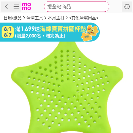
搜全站商品
商品
評價
詳情
規格
推薦
日用/紙品
清潔工具
本月主打
x其他清潔用品x