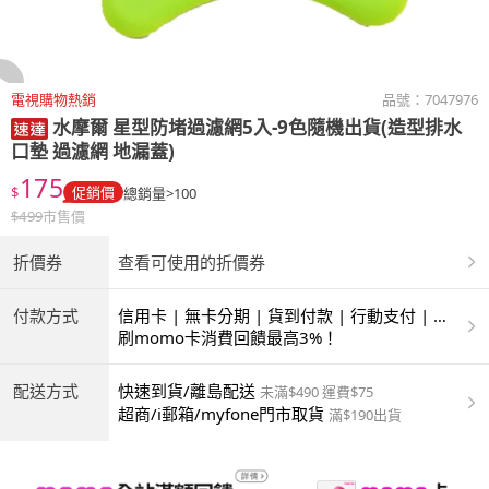
電視購物熱銷
品號：
7047976
水摩爾
星型防堵過濾網5入-9色隨機出貨(造型排水
口墊 過濾網 地漏蓋)
175
$
促銷價
總銷量>100
$
499
市售價
折價券
查看可使用的折價券
付款方式
信用卡 | 無卡分期 | 貨到付款 | 行動支付 | 超
商付款 | ATM | 銀聯卡
刷momo卡消費回饋最高3%！
配送方式
快速到貨/離島配送
未滿$490 運費$75
超商/i郵箱/myfone門市取貨
滿$190出貨