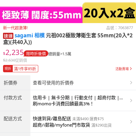
新一代超激薄!
品號：
7063877
sagami 相模
元祖002極致薄衛生套 55mm(20入*2
盒)(共40入))
2,235
$
限時折後價
總銷量>1.5萬
$
2,630
促銷價
滿1件享85折
現折
活動賣場
折價券
查看可使用的折價券
付款方式
信用卡 | 無卡分期 | 行動支付 | 超商付款 |
ATM | 銀聯卡
刷momo卡消費回饋最高3%！
配送方式
快速到貨/離島配送
未滿$490 運費$75
超商/i郵箱/myfone門市取貨
滿$290出貨