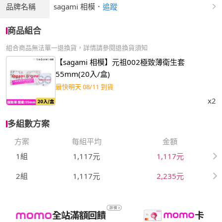
品牌名稱
sagami 相模
．
追蹤
商品組合
組合商品無法單一退換貨，詳情請參閱退換貨須知
【sagami 相模】元祖002極致薄衛生套
55mm(20入/盒)
最快明天 08/11 到貨
x2
多組數方案
方案
每組平均
金額
1組
1,117元
1,117元
2組
1,117元
2,235元