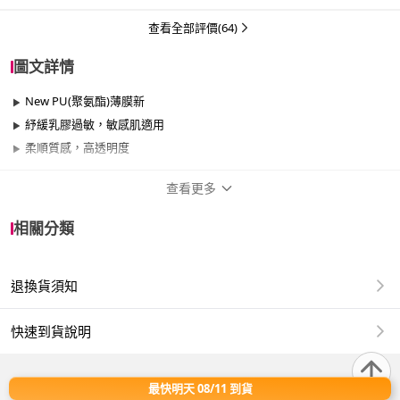
查看全部評價(64)
圖文詳情
New PU(聚氨酯)薄膜新
紓緩乳膠過敏，敏感肌適用
柔順質感，高透明度
查看更多
商品規格
相關分類
品牌名稱
sagami 相模
退換貨須知
類型
潤滑
尺寸
0.02mm、55mm以上
快速到貨說明
款式
溫感、平滑
最快明天 08/11 到貨