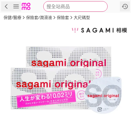
搜全站商品
商品
評價
詳情
規格
推薦
保健/醫療
保險套/潤滑液
保險套
大尺碼型