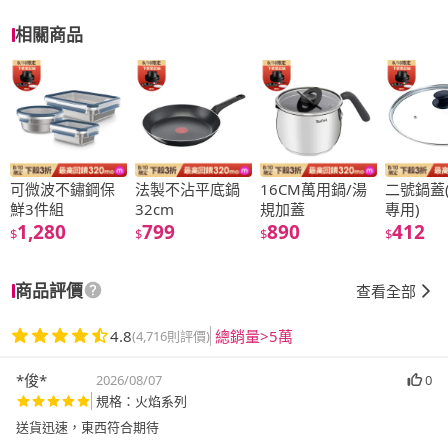
相關商品
可微波不鏽鋼保
法製不沾平底鍋
16CM萬用鍋/湯
二號鍋蓋(
鮮3件組
32cm
規加蓋
專用)
1,280
799
890
412
$
$
$
$
商品評價
查看全部
4.8
總銷量>5萬
(4,716則評價)
*俊*
2026/08/07
0
規格：火焰系列
送貨迅速，東西符合期待