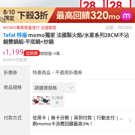
MOMO專案限量發行 法國製造
品號：
7077323
Tefal 特福
momo獨家 法國製火焰/水星系列28CM不沾
鍋雙鍋組-平底鍋+炒鍋
1,199
$
促銷價
總銷量>5萬
$
3,815
市售價
折價券
特惠商品，不適用折價券
商品規格
請選擇規格
共2種
規
格
付款方式
信用卡 | 無卡分期 | 貨到付款 | 行動支付 | 超
商付款 | ATM | 銀聯卡
刷momo卡消費回饋最高3%！