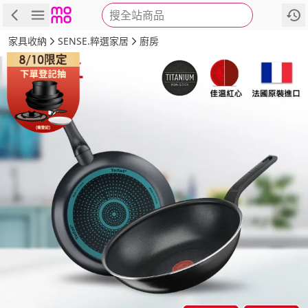
搜全站商品
商品
評價
詳情
規格
推薦
家具收納
SENSE.粹選家居
廚房