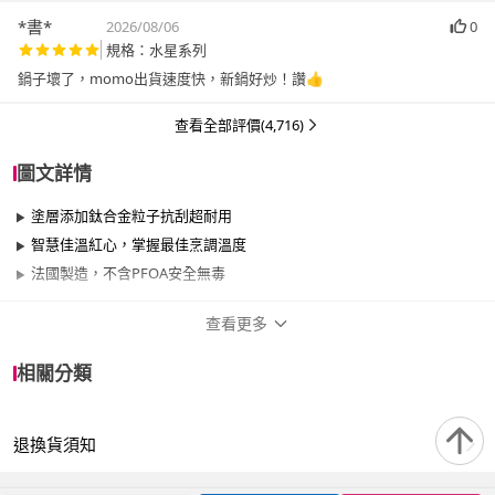
*書*
2026/08/06
0
規格：水星系列
鍋子壞了，momo出貨速度快，新鍋好炒！讚👍
查看全部評價(4,716)
圖文詳情
塗層添加鈦合金粒子抗刮超耐用
智慧佳溫紅心，掌握最佳烹調溫度
法國製造，不含PFOA安全無毒
查看更多
商品規格
相關分類
品牌名稱
Tefal 特福
退換貨須知
品牌系列
火焰系列