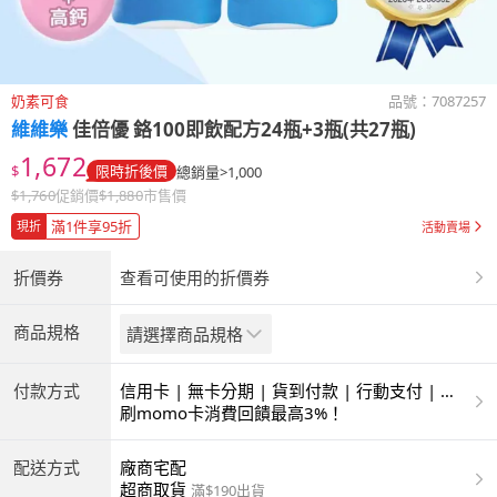
奶素可食
品號：
7087257
維維樂
佳倍優 鉻100即飲配方24瓶+3瓶(共27瓶)
1,672
$
限時折後價
總銷量>1,000
$
1,760
促銷價
$
1,880
市售價
滿1件享95折
現折
活動賣場
折價券
查看可使用的折價券
商品規格
請選擇商品規格
付款方式
信用卡 | 無卡分期 | 貨到付款 | 行動支付 | 超
商付款 | ATM | 銀聯卡
刷momo卡消費回饋最高3%！
配送方式
廠商宅配
超商取貨
滿$190出貨