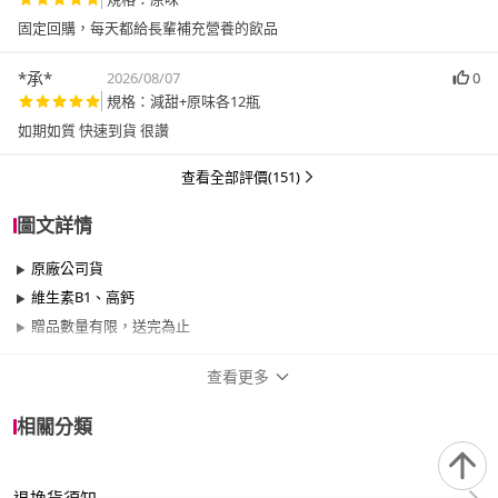
固定回購，每天都給長輩補充營養的飲品
*承*
2026/08/07
0
規格：減甜+原味各12瓶
如期如質 快速到貨 很讚
查看全部評價(151)
圖文詳情
原廠公司貨
維生素B1、高鈣
贈品數量有限，送完為止
查看更多
商品規格
相關分類
品牌名稱
維維樂