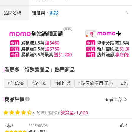
品牌名稱
維維樂
．
追蹤
看更多「特殊營養品」熱門商品
#佳倍優
#鉻100
#維維樂
#糖尿病適用 配方
#均
商品評價
查看全部
4.9
總銷量>1,000
(151則評價)
*秋*
2026/08/08
0
規格：原味