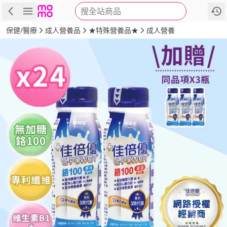
搜全站商品
商品
評價
詳情
規格
推薦
保健/醫療
成人營養品
★特殊營養品★
成人營養