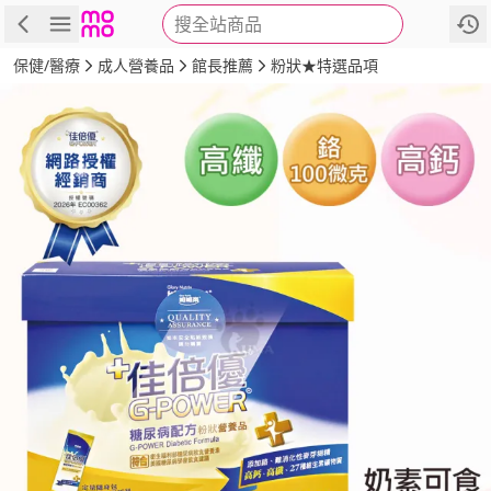
搜全站商品
商品
評價
詳情
規格
推薦
保健/醫療
成人營養品
館長推薦
粉狀★特選品項