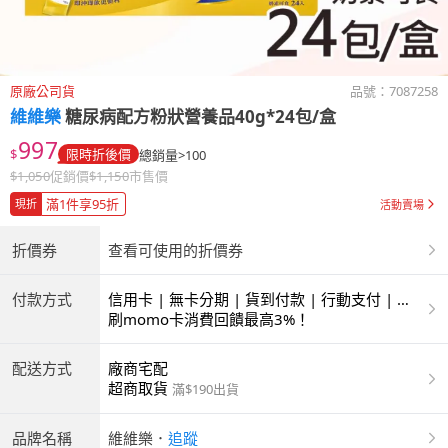
原廠公司貨
品號：
7087258
維維樂
糖尿病配方粉狀營養品40g*24包/盒
997
$
限時折後價
總銷量>100
$
1,050
促銷價
$
1,150
市售價
滿1件享95折
現折
活動賣場
折價券
查看可使用的折價券
付款方式
信用卡 | 無卡分期 | 貨到付款 | 行動支付 | 超
商付款 | ATM | 銀聯卡
刷momo卡消費回饋最高3%！
配送方式
廠商宅配
超商取貨
滿$190出貨
品牌名稱
維維樂
．
追蹤