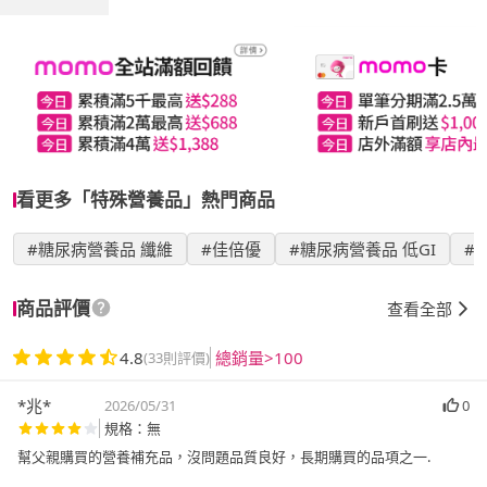
看更多「特殊營養品」熱門商品
#糖尿病營養品 纖維
#佳倍優
#糖尿病營養品 低GI
#
商品評價
查看全部
4.8
總銷量>100
(33則評價)
*兆*
2026/05/31
0
規格：無
幫父親購買的營養補充品，沒問題品質良好，長期購買的品項之一.