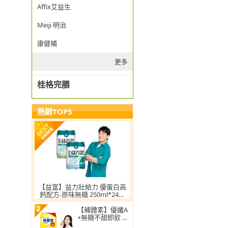
Affix艾益生
Meiji 明治
康健補
更多
桂格完膳
熱銷TOP5
【益富】益力壯給力 優蛋白高
鈣配方-原味無糖 250ml*24入
(日本專利乳酸菌KT-11 周華健
2
代言)
【補體素】優纖A
+無糖不甜即飲 23
7mlx24罐 均衡營