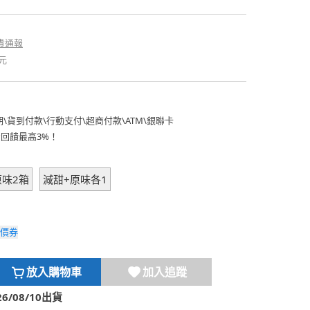
貴通報
元
期
\
貨到付款
\
行動支付
\
超商付款
\
ATM
\
銀聯卡
費回饋最高3%！
原味2箱
減甜+原味各1
價券
放入購物車
加入追蹤
/08/10出貨