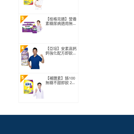
養配方、口飲/管
灌適用、可當作唯
一營養來源(陳美
鳳推薦)
3
【桂格完膳】營養
素糖尿病適用無糖
100鉻250ml×24入
x2箱 共48入(低G
I、潘麗麗代言)
4
【亞培】安素高鈣
鈣強化配方即飲隨
身瓶-香草減甜口
味237ml x24入(成
人營養品、鈣質、
補充體力、任賢齊
代言)
5
【補體素】鉻100
無糖不甜即飲 237
mlx24罐 糖尿病適
用、低GI、鉻有助
醣類正常代謝(杜
柏村院長推薦)