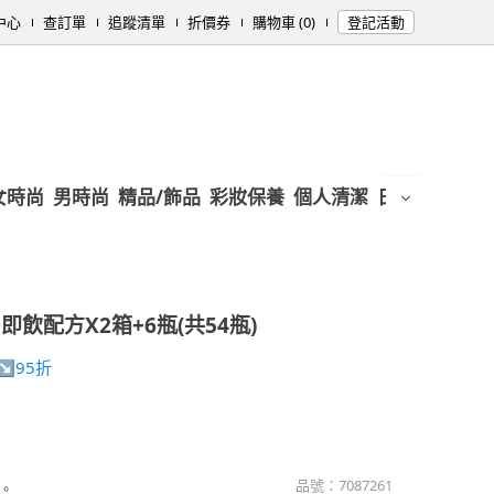
中心
查訂單
追蹤清單
折價券
購物車 (0)
登記活動
女時尚
男時尚
精品/飾品
彩妝保養
個人清潔
日用/紙品
母
0即飲配方X2箱+6瓶(共54瓶)
↘95折
品號：
7087261
。