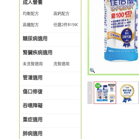
成人營養
均衡配方
高鈣配方
高纖配方
任選2件$1590
糖尿病適用
腎臟疾病適用
未洗腎適用
洗腎適用
管灌適用
傷口修復
吞嚥障礙
重症適用
肺病適用