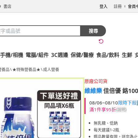
書店
登入
註冊
會員
搜尋
手機/相機
電腦/組件
3C週邊
保健/醫療
食品/飲料
生鮮
營養品
\
★特殊營養品★
\
成人營養
原廠公司貨
維維樂
佳倍優 鉻10
08/06~08/10
限時下殺
滿1件享95折
(說明)
無乳糖、低鈉
每天建議1-2瓶
贈品數量有限，送完為止