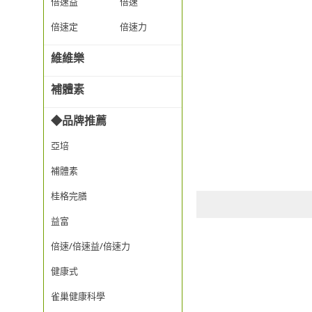
倍速益
倍速
倍速定
倍速力
維維樂
補體素
◆品牌推薦
亞培
補體素
桂格完膳
益富
倍速/倍速益/倍速力
健康式
雀巢健康科學