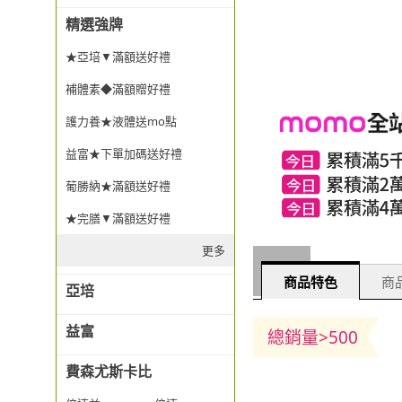
精選強牌
★亞培▼滿額送好禮
補體素◆滿額贈好禮
護力養★液體送mo點
益富★下單加碼送好禮
葡勝納★滿額送好禮
★完膳▼滿額送好禮
更多
商品特色
商品
亞培
益富
總銷量>500
費森尤斯卡比