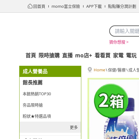
回首頁
momo富立保險
APP下載
點點賺分潤計劃
猜你想搜 >
首頁
限時搶購
直播
mo店+
看看買
家電
電玩
Home
\
保健/醫療
\
成人
成人營養品
館長推薦
本館熱銷TOP30
夯品限時搶
粉狀★特選品項
更多