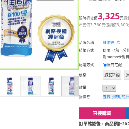
3,325
限時折後價
元
賣
3,760
3,500
市售價
元
促銷價
品牌名稱
:
維維樂
結帳方式
:
信用卡
\
無卡分
刷momo卡消
配送方式
:
廠商宅配
減甜2箱
規格
:
數量
:
折價券
:
查看可使用的折
直接購買
訂單確認後，商品預計2026