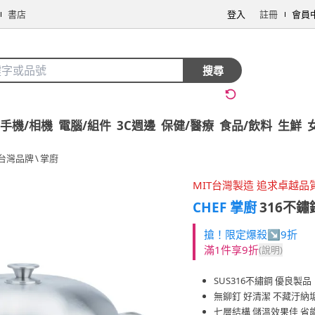
書店
登入
註冊
會員
搜尋
手機/相機
電腦/組件
3C週邊
保健/醫療
食品/飲料
生鮮
台灣品牌
\
掌廚
MIT台灣製造 追求卓越品
CHEF 掌廚
316不鏽
搶！限定爆殺↘9折
滿1件享9折
(說明)
SUS316不繡鋼 優良製品
無鉚釘 好清潔 不藏汙納
七層結構 儲溫效果佳 省