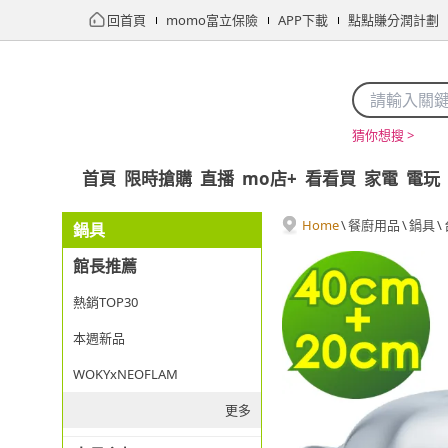
回首頁
momo富立保險
APP下載
點點賺分潤計劃
猜你想搜 >
首頁
限時搶購
直播
mo店+
看看買
家電
電玩
Home
\
餐廚用品
\
鍋具
\
鍋具
館長推薦
熱銷TOP30
本週新品
WOKYxNEOFLAM
更多