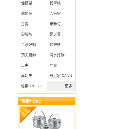
仙德曼
碧翠絲
鵝頭牌
吉來家
丹露
米雅可
御膳坊
鍋之尊
台灣好鍋
婦樂透
頂尖廚師
清水好鍋
正牛
陸寶
真功夫
丹尼家 DANNY JIA
優樂UNICOOK
更多
熱銷TOP5