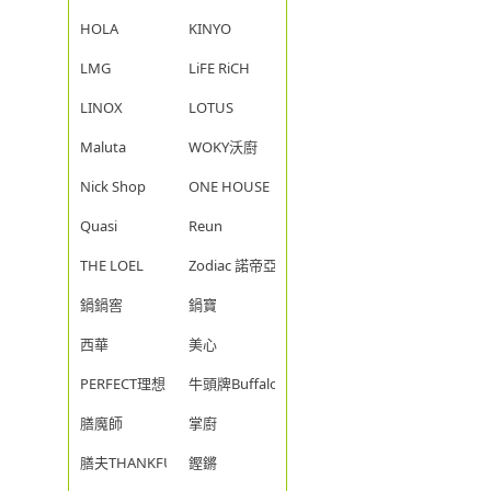
HOLA
KINYO
LMG
LiFE RiCH
LINOX
LOTUS
Maluta
WOKY沃廚
Nick Shop
ONE HOUSE
Quasi
Reun
THE LOEL
Zodiac 諾帝亞
鍋鍋窖
鍋寶
西華
美心
PERFECT理想
牛頭牌Buffalo
膳魔師
掌廚
膳夫THANKFUL
鏗鏘