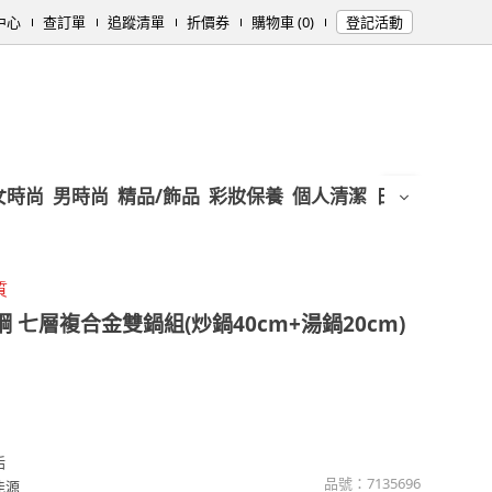
中心
查訂單
追蹤清單
折價券
購物車 (0)
登記活動
女時尚
男時尚
精品/飾品
彩妝保養
個人清潔
日用/紙品
母
質
鋼 七層複合金雙鍋組(炒鍋40cm+湯鍋20cm)
垢
品號：
7135696
能源