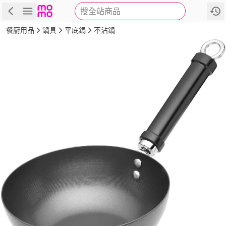
搜全站商品
商品
評價
詳情
規格
推薦
餐廚用品
鍋具
平底鍋
不沾鍋