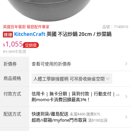
英國百年餐廚 餐廚配件專家
品號：
7140610
KitchenCraft
英國 不沾炒鍋 20cm / 炒菜鍋
1,055
$
促銷價
$
1,300
市售價
折價券
查看可使用的折價券
商品規格
人體工學鉚接握柄 可吊掛收納省空間
付款方式
信用卡 | 無卡分期 | 貨到付款 | 行動支付 | 超
商付款 | ATM | 銀聯卡
刷momo卡消費回饋最高3%！
配送方式
快速到貨/離島配送
未滿$490 運費$75
超商/i郵箱/myfone門市取貨
滿$190出貨