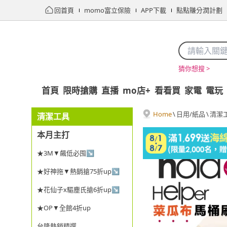
回首頁
momo富立保險
APP下載
點點賺分潤計劃
猜你想搜 >
首頁
限時搶購
直播
mo店+
看看買
家電
電玩
Home
\
日用/紙品
\
清潔
清潔工具
本月主打
★3M▼飆低必囤↘
★好神拖▼熱銷搶75折up↘
★花仙子x驅塵氏搶6折up↘
★OP▼全館4折up
台隆熱銷精選