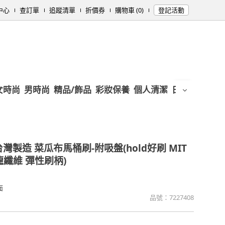
中心
查訂單
追蹤清單
折價券
購物車 (0)
登記活動
女時尚
男時尚
精品/飾品
彩妝保養
個人清潔
日用/紙品
母
台灣製造 菜瓜布馬桶刷-附吸盤(hold好刷 MIT
龍纖維 彈性刷柄)
面
品號：
7227408