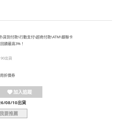
期
\
貨到付款
\
行動支付
\
超商付款
\
ATM
\
銀聯卡
費回饋最高3%！
190出貨
用折價券
加入追蹤
/08/10出貨
我要推薦