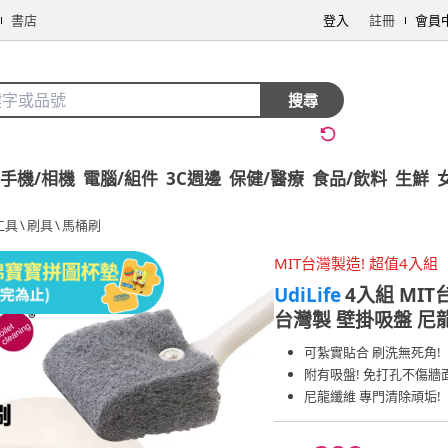
書店
登入
註冊
會員
搜尋
手機/相機
電腦/組件
3C週邊
保健/醫療
食品/飲料
生鮮
工具
\
刷具
\
馬桶刷
MIT台灣製造! 超值4入組
UdiLife
4入組 MIT
台灣製 壁掛吸盤 尼
可紮實貼合 刷洗無死角!
附有吸盤! 免打孔不傷牆
尼龍纖維 專門清除頑垢!