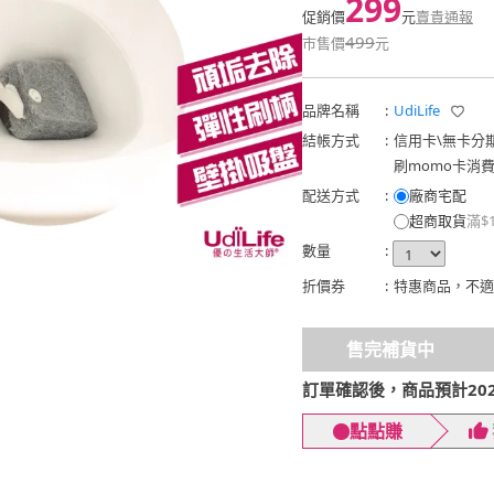
299
促銷價
元
賣貴通報
499
市售價
元
品牌名稱
:
UdiLife
結帳方式
:
信用卡
\
無卡分
刷momo卡消
配送方式
:
廠商宅配
超商取貨
滿$
數量
:
折價券
:
特惠商品，不適
售完補貨中
訂單確認後，商品預計2026
點點賺