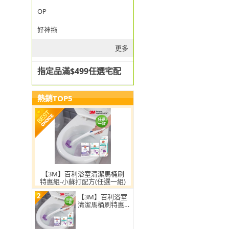
OP
好神拖
更多
指定品滿$499任選宅配
熱銷TOP5
【3M】百利浴室清潔馬桶刷
特惠組-小蘇打配方(任選一組)
2
【3M】百利浴室
清潔馬桶刷特惠
組-小蘇打配方(任
選2組)