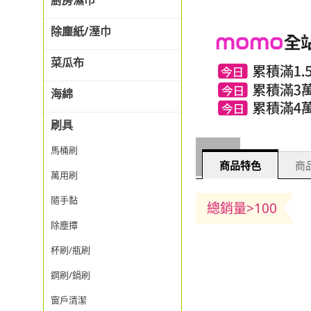
廚房濕巾
除塵紙/溼巾
菜瓜布
海綿
刷具
馬桶刷
商品特色
商品
萬用刷
隨手黏
總銷量>100
除塵撢
杯刷/瓶刷
鋼刷/鍋刷
窗戶清潔