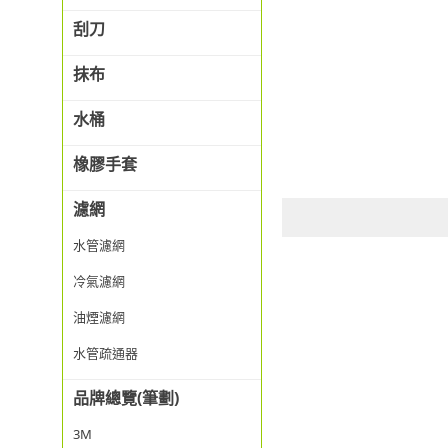
刮刀
抹布
水桶
橡膠手套
濾網
水管濾網
冷氣濾網
油煙濾網
水管疏通器
品牌總覽(筆劃)
3M