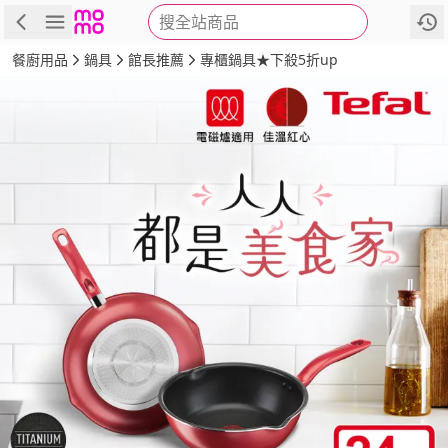
搜全站商品
商品
評價
詳情
規格
推薦
餐廚用品
鍋具
館長推薦
專櫃鍋具★下殺5折up