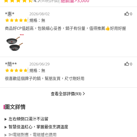
4.7
總銷量>3,000
(93則評價)
*惠*
2026/08/02
0
規格：無
商品好CP值超高，包裝細心妥善，鍋子有份量，值得推薦👍好用好握
*簡**
2026/06/29
0
規格：無
很喜歡這個牌子的鍋，幫朋友買，尺寸剛好用
查看全部評價(93)
圖文詳情
左右傾倒口湯汁不沾留
智慧佳溫紅心，掌握最佳烹調溫度
IH電磁對應，電磁爐也適用