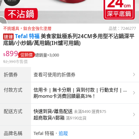
不挑爐具，鈦合金強化塗層
品號：
7246277
Tefal 特福
美食家鈦極系列24CM多用型不沾鍋深平
底鍋/小炒鍋/萬用鍋(IH爐可用鍋)
899
$
促銷價
總銷量>3,000
$
2,390
市售價
折價券
查看可使用的折價券
付款方式
信用卡 | 無卡分期 | 貨到付款 | 行動支付 | 超
商付款 | ATM | 銀聯卡
刷momo卡消費回饋最高3%！
配送方式
快速到貨/離島配送
未滿$490 運費$75
超商取貨/i郵箱
滿$190出貨
品牌名稱
Tefal 特福
．
追蹤