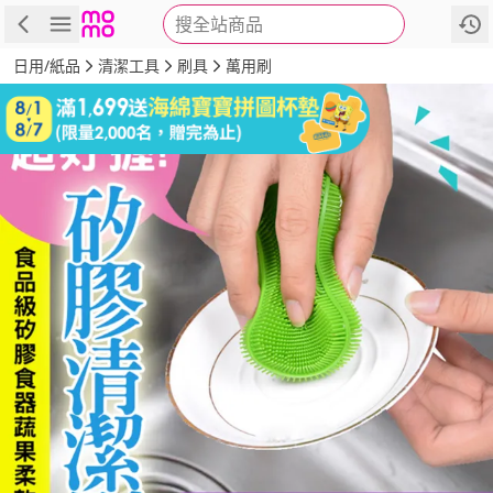
搜全站商品
商品
評價
詳情
規格
推薦
日用/紙品
清潔工具
刷具
萬用刷