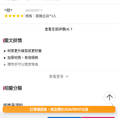
*釋*
2024/03/11
規格：隨機出貨*3入
查看全部評價(4)
圖文詳情
材質更升級型狀更好握
加厚材質，有效隔熱
彈性好可以隨意彎曲
查看更多
商品規格
相關分類
適用於
廚房
退換貨須知
保固資訊
15天保固期
訂單確認後，商品預計2026/08/07出貨
本品牌商品給予商品保固15天，以出貨時間起