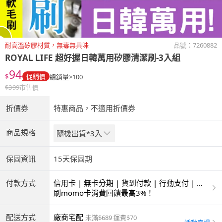
耐高溫矽膠材質，無毒無異味
品號：
7260882
ROYAL LIFE
超好握日韓萬用矽膠清潔刷-3入組
94
$
促銷價
總銷量>100
$
399
市售價
折價券
特惠商品，不適用折價券
商品規格
隨機出貨*3入
保固資訊
15天保固期
付款方式
信用卡 | 無卡分期 | 貨到付款 | 行動支付 | 超
商付款 | ATM | 銀聯卡
刷momo卡消費回饋最高3%！
配送方式
廠商宅配
未滿$689 運費$70