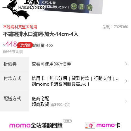
不銹鋼材質堅固耐用
品號：
7325360
不鏽鋼排水口濾網-加大-14cm-4入
448
$
促銷價
總銷量>100
$
600
市售價
折價券
查看可使用的折價券
付款方式
信用卡 | 無卡分期 | 貨到付款 | 行動支付 | 超
商付款 | ATM | 銀聯卡
刷momo卡消費回饋最高3%！
配送方式
廠商宅配
超商取貨
滿$190出貨