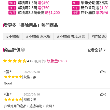
看更多「掃除用品」熱門商品
#不鏽鋼
#不鏽鋼濾水網
#不鏽鋼防堵濾網
#防蟑濾水
商品評價
查看全部
4.8
總銷量>100
(7則評價)
*旨*
2026/06/30
0
規格：無
Good
*淑*
2025/04/16
0
規格：無
非常好用的產品，過濾咱物，讚啊！