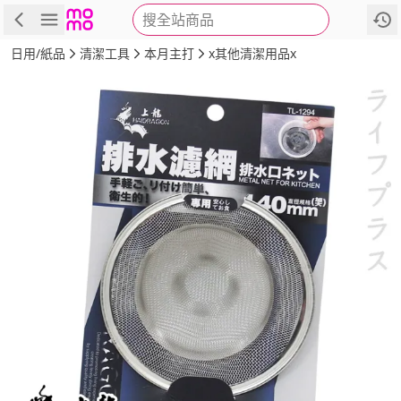
搜全站商品
商品
評價
詳情
規格
推薦
日用/紙品
清潔工具
本月主打
x其他清潔用品x