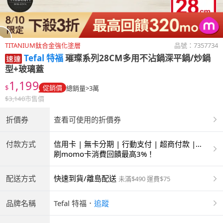
TITANIUM鈦合金強化塗層
品號：
7357734
Tefal 特福
璀璨系列28CM多用不沾鍋深平鍋/炒鍋
型+玻璃蓋
1,199
$
促銷價
總銷量>3萬
$
3,140
市售價
折價券
查看可使用的折價券
付款方式
信用卡 | 無卡分期 | 行動支付 | 超商付款 |
ATM | 銀聯卡
刷momo卡消費回饋最高3%！
配送方式
快速到貨/離島配送
未滿$490 運費$75
品牌名稱
Tefal 特福
．
追蹤