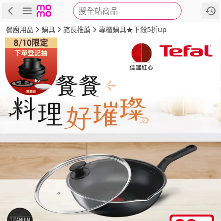
搜全站商品
商品
評價
詳情
規格
推薦
餐廚用品
鍋具
館長推薦
專櫃鍋具★下殺5折up