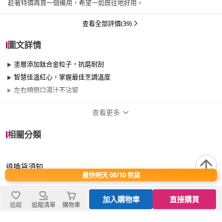
趁著特價再買一個備用，希望一如既往地好用。
查看全部評價(39)
圖文詳情
塗層添加鈦合金粒子，抗磨耐刮
智慧佳溫紅心，掌握最佳烹調溫度
左右傾倒口湯汁不沾留
查看更多
商品規格
相關分類
品牌名稱
Tefal 特福
退換貨須知
品牌系列
璀璨系列
最快明天 08/10 到貨
尺寸
26cm~29cm
快速到貨說明
加入購物車
直接購買
追蹤
追蹤清單
購物車
材質
其他合金