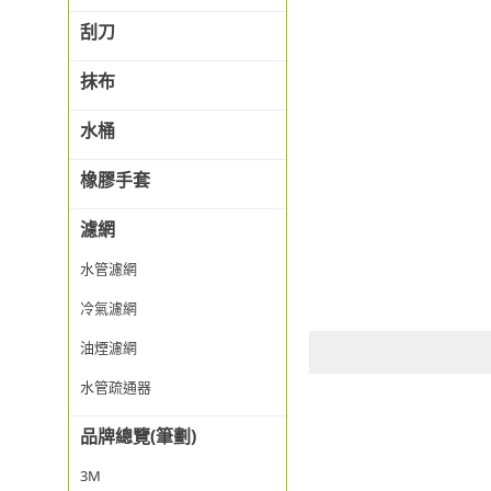
刮刀
抹布
水桶
橡膠手套
濾網
水管濾網
冷氣濾網
油煙濾網
水管疏通器
品牌總覽(筆劃)
3M