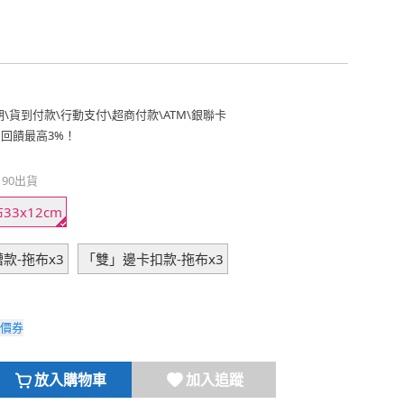
期
\
貨到付款
\
行動支付
\
超商付款
\
ATM
\
銀聯卡
費回饋最高3%！
190出貨
3x12cm
款-拖布x3
「雙」邊卡扣款-拖布x3
價券
放入購物車
加入追蹤