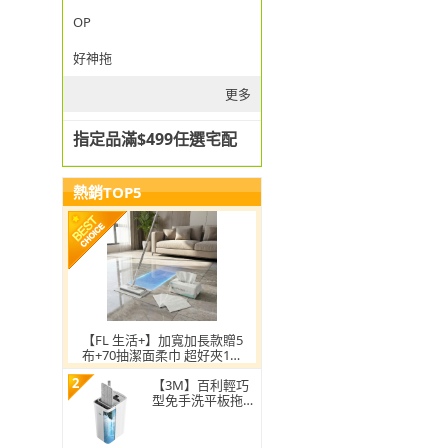
OP
好神拖
更多
指定品滿$499任選宅配
熱銷TOP5
【FL 生活+】加寬加長款贈5
布+70抽潔面柔巾 超好夾1秒
換布洗臉巾環保拖把
2
【3M】百利輕巧
型免手洗平板拖把
刮水桶(1桿1桶3吸
水布)