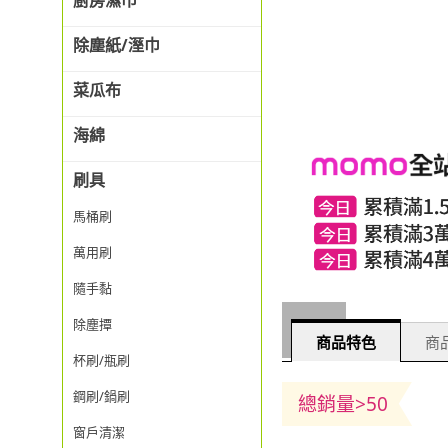
廚房濕巾
除塵紙/溼巾
菜瓜布
海綿
刷具
馬桶刷
萬用刷
隨手黏
除塵撢
商品特色
商品
杯刷/瓶刷
鋼刷/鍋刷
總銷量>50
窗戶清潔