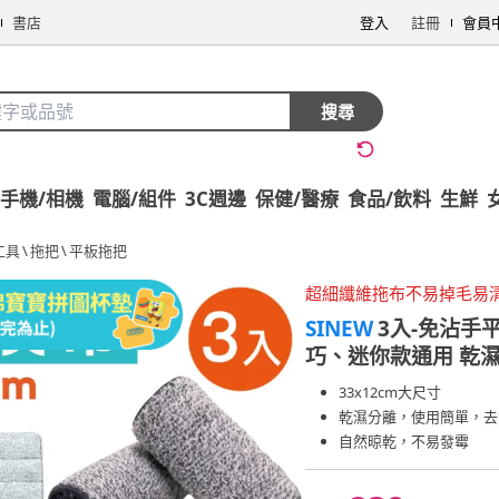
書店
登入
註冊
會員
搜尋
手機/相機
電腦/組件
3C週邊
保健/醫療
食品/飲料
生鮮
工具
\
拖把
\
平板拖把
超細纖維拖布不易掉毛易
SINEW
3入-免沾手
巧、迷你款通用 乾濕
33x12cm大尺寸
乾濕分離，使用簡單，去
自然晾乾，不易發霉