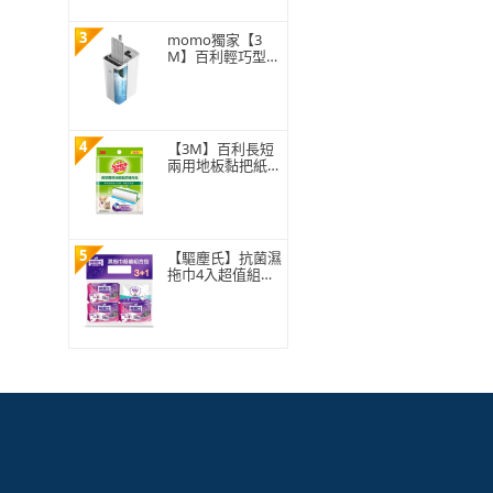
3
momo獨家【3
M】百利輕巧型免
手洗平板拖把刮水
桶(1桿1桶3吸水
布)
4
【3M】百利長短
兩用地板黏把紙捲
補充包150張
5
【驅塵氏】抗菌濕
拖巾4入超值組合
包