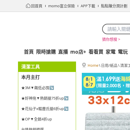
回首頁
momo富立保險
APP下載
點點賺分潤計劃
猜你想搜 >
首頁
限時搶購
直播
mo店+
看看買
家電
電玩
Home
\
日用/紙品
\
清潔
清潔工具
本月主打
★3M▼飆低必囤↘
★好神拖▼熱銷搶75折up↘
★花仙子x驅塵氏搶6折up↘
★OP▼全館4折up
台隆熱銷精選