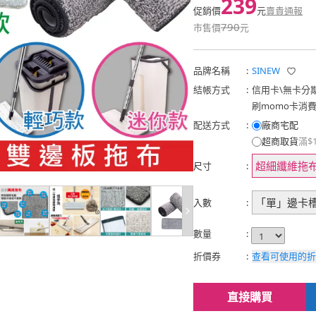
239
促銷價
元
賣貴通報
790
市售價
元
品牌名稱
:
SINEW
結帳方式
:
信用卡
\
無卡分
刷momo卡消
配送方式
:
廠商宅配
超商取貨
滿$
超細纖維拖布3
尺寸
:
「單」邊卡槽
入數
:
數量
:
折價券
:
查看可使用的折
直接購買