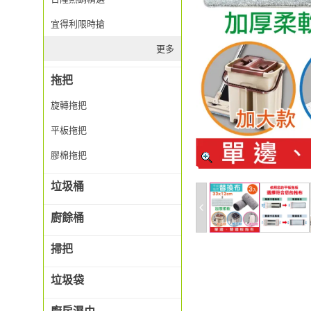
宜得利限時搶
更多
拖把
旋轉拖把
平板拖把
膠棉拖把
垃圾桶
廚餘桶
掃把
垃圾袋