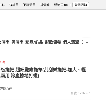
中心
查訂單
追蹤清單
折價券
購物車 (0)
登記活動
女時尚
男時尚
精品/飾品
彩妝保養
個人清潔
日用/紙品
母
清洗
平板拖把 超細纖維拖布(刮刮樂拖把-加大、輕
兩用 除塵擦地打蠟)
汙能力佳
品號：
7363670