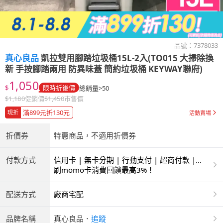
品號：
7378033
真心良品
凱拉雙用腳踏垃圾桶15L-2入(TO015 大掃除換
新 手按腳踏兩用 防異味蓋 簡約垃圾桶 KEYWAY聯府)
1,050
$
限時折後價
總銷量>50
$
1,180
促銷價
$
1,450
市售價
滿899元折130元
現折
活動賣場
折價券
特惠商品，不適用折價券
付款方式
信用卡 | 無卡分期 | 行動支付 | 超商付款 |
ATM | 銀聯卡
刷momo卡消費回饋最高3%！
配送方式
廠商宅配
品牌名稱
真心良品
．
追蹤