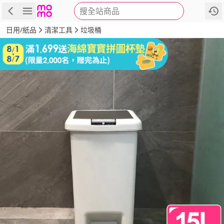
搜全站商品
商品
評價
詳情
規格
推薦
日用/紙品
清潔工具
垃圾桶