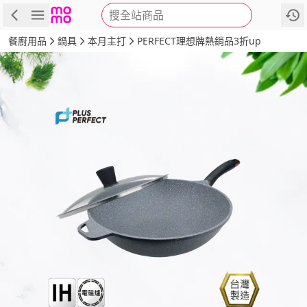
搜全站商品
商品
評價
詳情
規格
推薦
餐廚用品
鍋具
本月主打
PERFECT理想牌熱銷品3折up