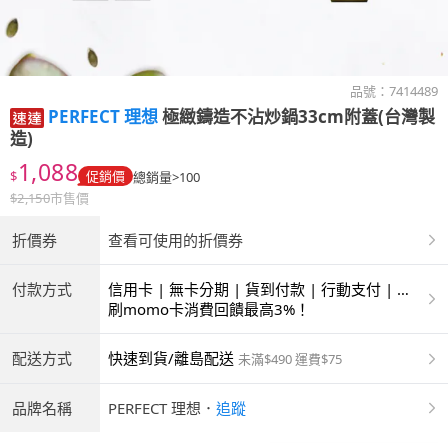
品號：
7414489
PERFECT 理想
極緻鑄造不沾炒鍋33cm附蓋(台灣製
造)
1,088
$
促銷價
總銷量>100
$
2,150
市售價
折價券
查看可使用的折價券
付款方式
信用卡 | 無卡分期 | 貨到付款 | 行動支付 | 超
商付款 | ATM | 銀聯卡
刷momo卡消費回饋最高3%！
配送方式
快速到貨/離島配送
未滿$490 運費$75
品牌名稱
PERFECT 理想
．
追蹤