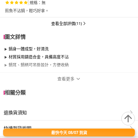
規格：無
煎魚不沾鍋，輕巧好拿。
查看全部評價(11)
圖文詳情
鍋身一體成型，好清洗
材質採用鑄造合金，具備高度不沾
鍋耳、鍋柄可吊掛設計，方便收納
查看更多
商品規格
相關分類
品牌名稱
PERFECT 理想
退換貨須知
尺寸
30cm~34cm
材質
其他合金
快速到貨說明
最快今天 08/07 到貨