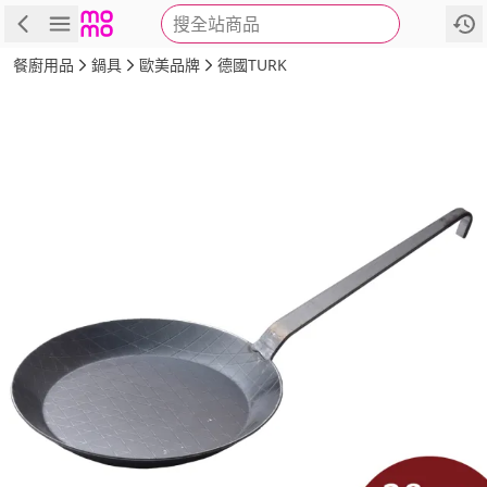
搜全站商品
商品
評價
詳情
規格
推薦
餐廚用品
鍋具
歐美品牌
德國TURK