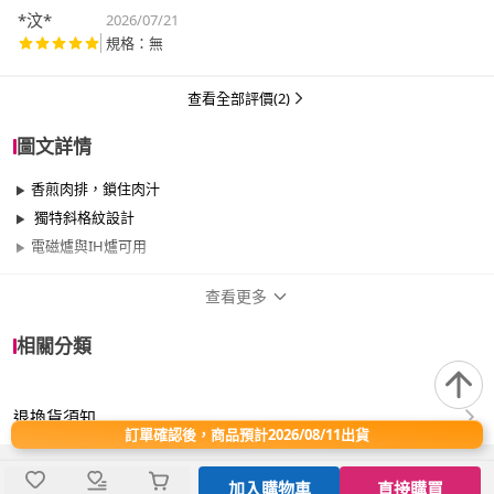
*汶*
2026/07/21
規格：無
查看全部評價(2)
圖文詳情
香煎肉排，鎖住肉汁
獨特斜格紋設計
電磁爐與IH爐可用
查看更多
商品規格
相關分類
品牌名稱
TURK
退換貨須知
尺寸
26cm~29cm
訂單確認後，商品預計2026/08/11出貨
材質
鐵/鑄鐵
加入購物車
直接購買