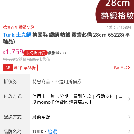
德國百年鐵鍋品牌
品號：
7415394
Turk 土克鍋
德國製 鐵鍋 熱鍛 露營必備 28cm 65228(平
輸品)
1,759
$
限時折後價
總銷量>50
$
1,999
促銷價
$
2,380
市售價
滿1件享88折
現折
活動賣場
折價券
特惠商品，不適用折價券
付款方式
信用卡 | 無卡分期 | 貨到付款 | 行動支付 | 超
商付款 | ATM | 銀聯卡
刷momo卡消費回饋最高3%！
配送方式
廠商宅配
品牌名稱
TURK
．
追蹤