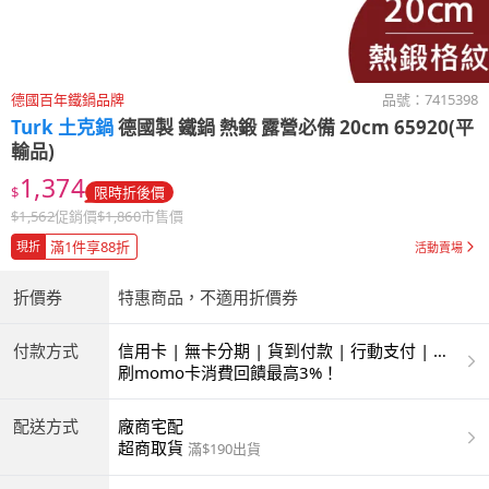
德國百年鐵鍋品牌
品號：
7415398
Turk 土克鍋
德國製 鐵鍋 熱鍛 露營必備 20cm 65920(平
輸品)
1,374
$
限時折後價
$
1,562
促銷價
$
1,860
市售價
滿1件享88折
現折
活動賣場
折價券
特惠商品，不適用折價券
付款方式
信用卡 | 無卡分期 | 貨到付款 | 行動支付 | 超
商付款 | ATM | 銀聯卡
刷momo卡消費回饋最高3%！
配送方式
廠商宅配
超商取貨
滿$190出貨