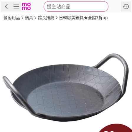
搜全站商品
商品
評價
詳情
規格
推薦
餐廚用品
鍋具
館長推薦
日韓歐美鍋具★全館3折up