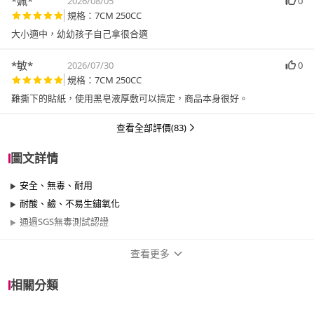
*姵*
2026/08/05
0
規格：7CM 250CC
大小適中，幼幼孩子自己拿很合適
*敏*
2026/07/30
0
規格：7CM 250CC
難撕下的貼紙，使用黑皂液厚敷可以搞定，商品本身很好。
查看全部評價(83)
圖文詳情
安全、無毒、耐用
耐酸、鹼、不易生鏽氧化
通過SGS無毒測試認證
查看更多
商品規格
相關分類
品牌名稱
ZEBRA 斑馬牌