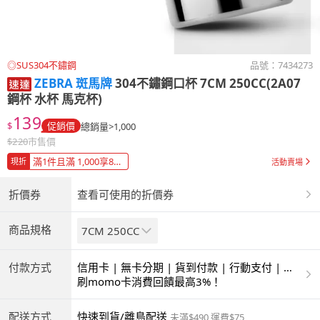
◎SUS304不鏽鋼
品號：
7434273
ZEBRA 斑馬牌
304不鏽鋼口杯 7CM 250CC(2A07
鋼杯 水杯 馬克杯)
139
$
促銷價
總銷量>1,000
$
220
市售價
滿1件且滿 1,000享88折
現折
活動賣場
折價券
查看可使用的折價券
商品規格
7CM 250CC
付款方式
信用卡 | 無卡分期 | 貨到付款 | 行動支付 | 超
商付款 | ATM | 銀聯卡
刷momo卡消費回饋最高3%！
配送方式
快速到貨/離島配送
未滿$490 運費$75