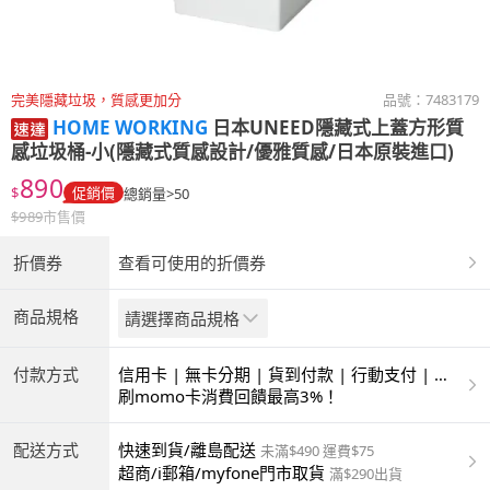
完美隱藏垃圾，質感更加分
品號：
7483179
HOME WORKING
日本UNEED隱藏式上蓋方形質
感垃圾桶-小(隱藏式質感設計/優雅質感/日本原裝進口)
890
$
促銷價
總銷量>50
$
989
市售價
折價券
查看可使用的折價券
商品規格
請選擇商品規格
付款方式
信用卡 | 無卡分期 | 貨到付款 | 行動支付 | 超
商付款 | ATM | 銀聯卡
刷momo卡消費回饋最高3%！
配送方式
快速到貨/離島配送
未滿$490 運費$75
超商/i郵箱/myfone門市取貨
滿$290出貨