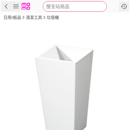
搜全站商品
商品
評價
詳情
規格
推薦
日用/紙品
清潔工具
垃圾桶