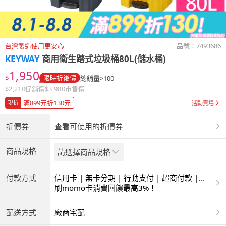
台灣製造使用更安心
品號：
7493686
KEYWAY
商用衛生踏式垃圾桶80L(儲水桶)
1,950
$
限時折後價
總銷量>100
$
2,210
促銷價
$
3,980
市售價
滿899元折130元
現折
活動賣場
折價券
查看可使用的折價券
商品規格
請選擇商品規格
付款方式
信用卡 | 無卡分期 | 行動支付 | 超商付款 |
ATM | 銀聯卡
刷momo卡消費回饋最高3%！
配送方式
廠商宅配