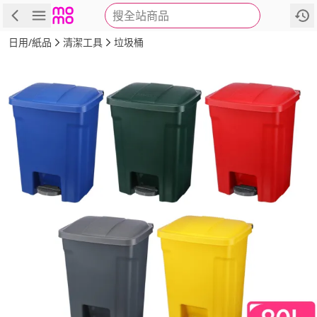
搜全站商品
商品
評價
詳情
規格
推薦
日用/紙品
清潔工具
垃圾桶