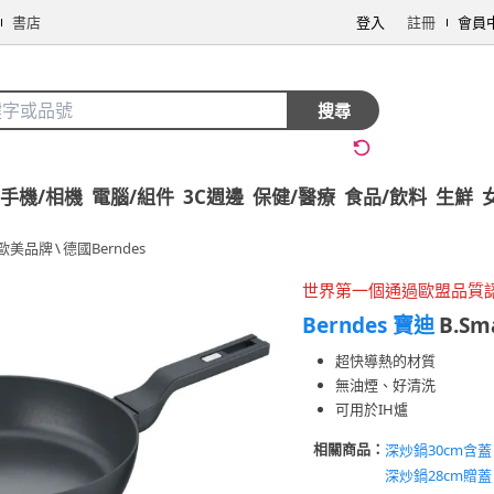
書店
登入
註冊
會員
搜尋
手機/相機
電腦/組件
3C週邊
保健/醫療
食品/飲料
生鮮
歐美品牌
\
德國Berndes
世界第一個通過歐盟品質
Berndes 寶迪
B.S
超快導熱的材質
無油煙、好清洗
可用於IH爐
相關商品：
深炒鍋30cm含蓋
深炒鍋28cm贈蓋