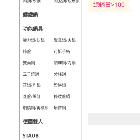
陶鍋/砂鍋
陶瓷鍋/玻璃鍋/透明鍋
總銷量>100
鑄鐵鍋
功能鍋具
壓力鍋/快鍋
鴛鴦鍋/火鍋
烤盤
可拆手柄
雙面鍋
調理鍋/內鍋
玉子燒鍋
分格鍋
蒸鍋/炸鍋
鬆餅鍋
蒸盤/蒸籠
條紋煎鍋
燜燒鍋/再煮鍋
塔吉鍋
德國雙人
STAUB