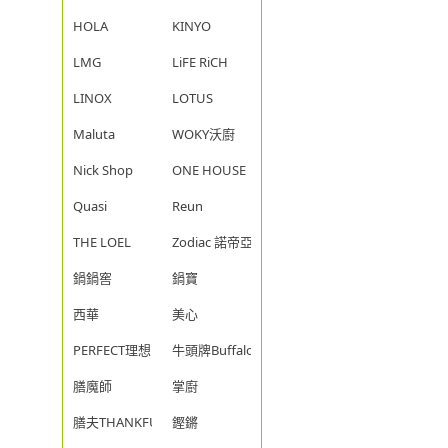
HOLA
KINYO
LMG
LiFE RiCH
LINOX
LOTUS
Maluta
WOKY沃廚
Nick Shop
ONE HOUSE
Quasi
Reun
THE LOEL
Zodiac 諾帝亞
鍋鍋窖
鍋寶
西華
美心
PERFECT理想
牛頭牌Buffalo
膳魔師
掌廚
膳夫THANKFUL
鏗鏘