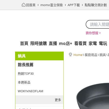
回首頁
momo富立保險
APP下載
點點賺分潤計劃
猜你想搜 >
首頁
限時搶購
直播
mo店+
看看買
家電
電玩
Home
\
餐廚用品
\
鍋具
\
鍋具
館長推薦
熱銷TOP30
本週新品
WOKYxNEOFLAM
更多