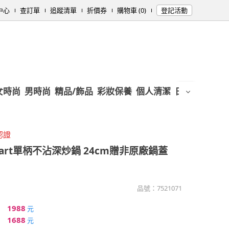
中心
查訂單
追蹤清單
折價券
購物車 (0)
登記活動
女時尚
男時尚
精品/飾品
彩妝保養
個人清潔
日用/紙品
母
認證
mart單柄不沾深炒鍋 24cm贈非原廠鍋蓋
品號：
7521071
1988
元
1688
元