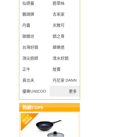
仙德曼
碧翠絲
鵝頭牌
吉來家
丹露
米雅可
御膳坊
鍋之尊
台灣好鍋
婦樂透
頂尖廚師
清水好鍋
正牛
陸寶
真功夫
丹尼家 DANNY JIA
優樂UNICOOK
更多
熱銷TOP5