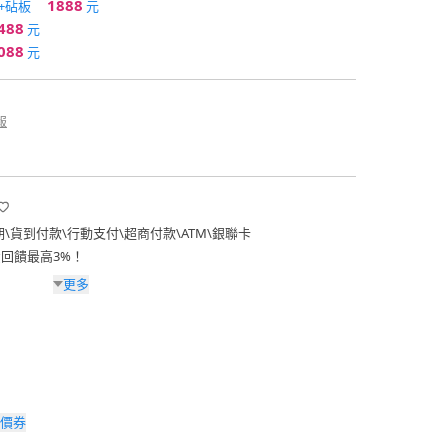
1888
+砧板
元
488
元
088
元
報
期
\
貨到付款
\
行動支付
\
超商付款
\
ATM
\
銀聯卡
費回饋最高3%！
更多
價券