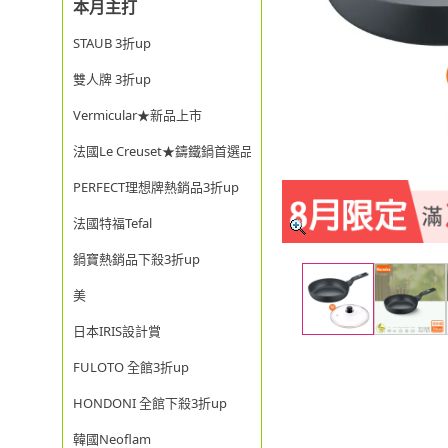
本月主打
STAUB 3折up
雙人牌 3折up
Vermicular★新品上市
法國Le Creuset★鑄鐵鍋首選品牌
PERFECT理想牌熱銷品3折up
法國特福Tefal
鍋寶熱銷品下殺3折up
美
日本IRIS設計賞
FULOTO 全館3折up
HONDONI 全館下殺3折up
韓國Neoflam