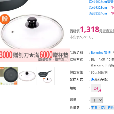
深炒鍋28cm贈蓋
1
深炒鍋28cm
1
深炒鍋24cm
1,318
促銷價
元
賣貴通
5,280
市售價
元
品牌名稱
:
Berndes 寶迪
結帳方式
:
信用卡
\
無卡分
刷momo卡消
保固資訊
:
30天保固期
配送方式
:
廠商宅配
24
規格
:
數量
:
折價券
:
查看可使用的折