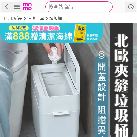
搜全站商品
商品
評價
詳情
規格
推薦
日用/紙品
清潔工具
垃圾桶