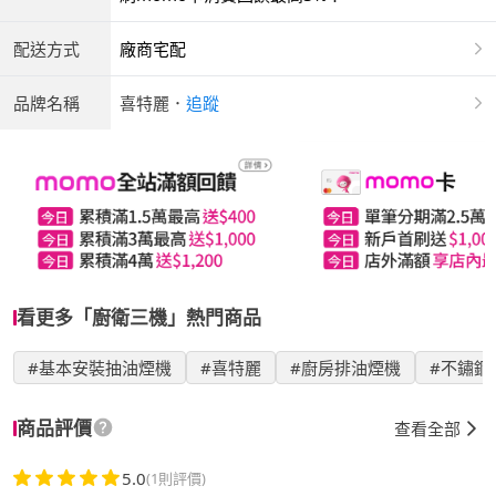
配送方式
廠商宅配
品牌名稱
喜特麗
．
追蹤
看更多「廚衛三機」熱門商品
#基本安裝抽油煙機
#喜特麗
#廚房排油煙機
#不鏽鋼
商品評價
查看全部
5.0
(1則評價)