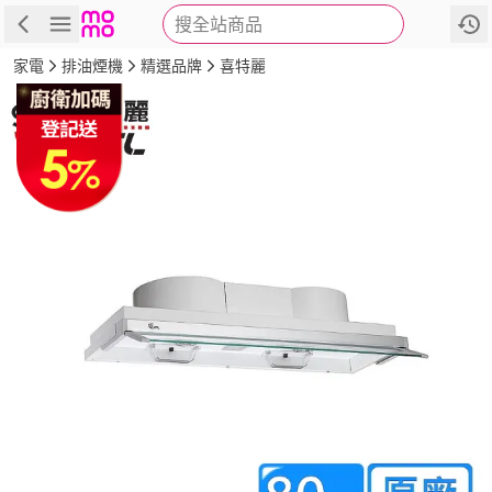
搜全站商品
商品
評價
詳情
規格
推薦
家電
排油煙機
精選品牌
喜特麗