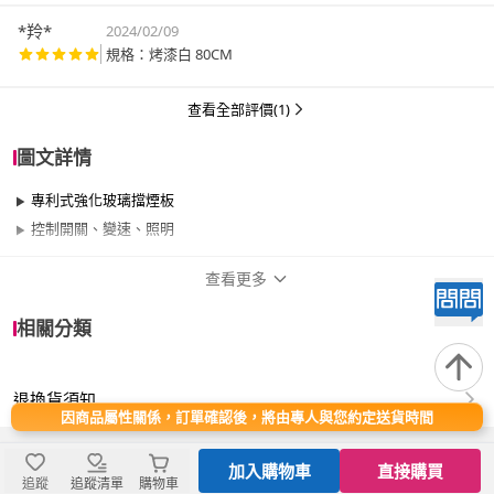
*羚*
2024/02/09
規格：烤漆白 80CM
查看全部評價(1)
圖文詳情
專利式強化玻璃擋煙板
控制開關、變速、照明
查看更多
商品規格
相關分類
品牌名稱
喜特麗
退換貨須知
類型
隱藏
因商品屬性關係，訂單確認後，將由專人與您約定送貨時間
尺寸
80CM
加入購物車
直接購買
追蹤
追蹤清單
購物車