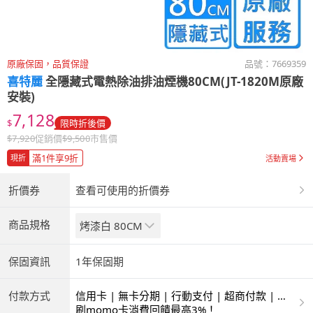
原廠保固，品質保證
品號：
7669359
喜特麗
全隱藏式電熱除油排油煙機80CM(JT-1820M原廠
安裝)
7,128
$
限時折後價
$
7,920
促銷價
$
9,500
市售價
滿1件享9折
現折
活動賣場
折價券
查看可使用的折價券
商品規格
烤漆白 80CM
保固資訊
1年保固期
付款方式
信用卡 | 無卡分期 | 行動支付 | 超商付款 | 銀
聯卡
刷momo卡消費回饋最高3%！