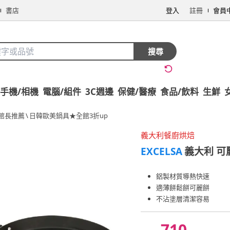
書店
登入
註冊
會員
搜尋
手機/相機
電腦/組件
3C週邊
保健/醫療
食品/飲料
生鮮
館長推薦
\
日韓歐美鍋具★全館3折up
義大利餐廚烘焙
EXCELSA
義大利 可
鋁製材質導熱快速
適薄餅鬆餅可麗餅
不沾塗層清潔容易
710