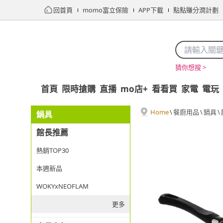
回首頁
momo富立保險
APP下載
點點賺分潤計劃
猜你想搜 >
首頁
限時搶購
直播
mo店+
看看買
家電
電玩
Home
\
餐廚用品
\
鍋具
\
鍋具
館長推薦
熱銷TOP30
本週新品
WOKYxNEOFLAM
更多