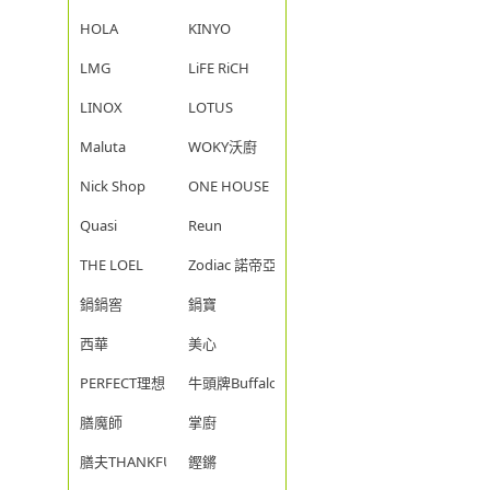
HOLA
KINYO
LMG
LiFE RiCH
LINOX
LOTUS
Maluta
WOKY沃廚
Nick Shop
ONE HOUSE
Quasi
Reun
THE LOEL
Zodiac 諾帝亞
鍋鍋窖
鍋寶
西華
美心
PERFECT理想
牛頭牌Buffalo
膳魔師
掌廚
膳夫THANKFUL
鏗鏘