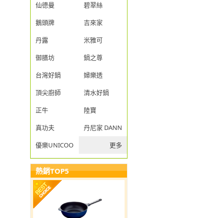
仙德曼
碧翠絲
鵝頭牌
吉來家
丹露
米雅可
御膳坊
鍋之尊
台灣好鍋
婦樂透
頂尖廚師
清水好鍋
正牛
陸寶
真功夫
丹尼家 DANNY JIA
優樂UNICOOK
更多
熱銷TOP5