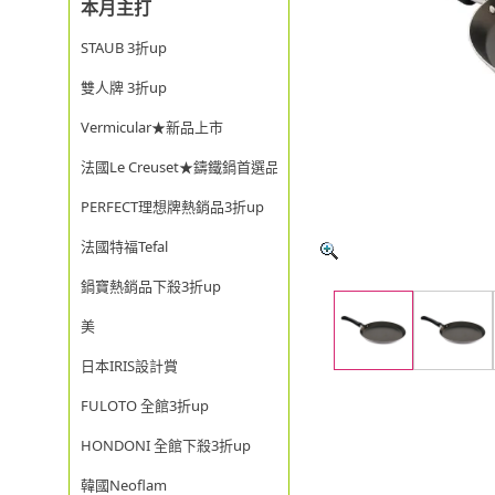
本月主打
STAUB 3折up
雙人牌 3折up
Vermicular★新品上市
法國Le Creuset★鑄鐵鍋首選品牌
PERFECT理想牌熱銷品3折up
法國特福Tefal
鍋寶熱銷品下殺3折up
美
日本IRIS設計賞
FULOTO 全館3折up
HONDONI 全館下殺3折up
韓國Neoflam