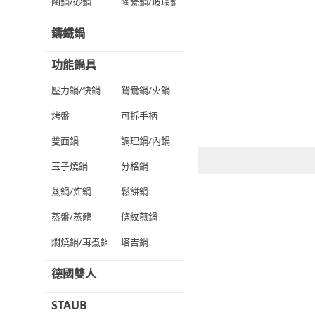
陶鍋/砂鍋
陶瓷鍋/玻璃鍋/透明鍋
鑄鐵鍋
功能鍋具
壓力鍋/快鍋
鴛鴦鍋/火鍋
烤盤
可拆手柄
雙面鍋
調理鍋/內鍋
玉子燒鍋
分格鍋
蒸鍋/炸鍋
鬆餅鍋
蒸盤/蒸籠
條紋煎鍋
燜燒鍋/再煮鍋
塔吉鍋
德國雙人
STAUB