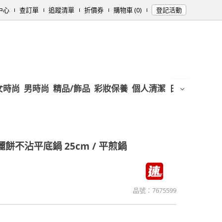
中心
查訂單
追蹤清單
折價券
購物車 (0)
登記活動
女時尚
男時尚
精品/飾品
彩妝保養
個人清潔
日用/紙品
母
麗餅不沾平底鍋 25cm / 平煎鍋
品號：
7675599