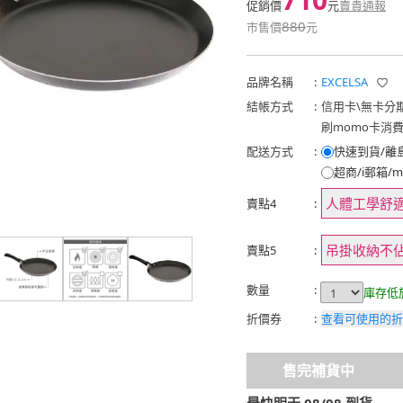
促銷價
元
賣貴通報
880
市售價
元
品牌名稱
:
EXCELSA
結帳方式
:
信用卡
\
無卡分
刷momo卡消
配送方式
:
快速到貨/離
超商/i郵箱/m
人體工學舒
賣點4
:
吊掛收納不
賣點5
:
數量
:
庫存低
折價券
:
查看可使用的折
售完補貨中