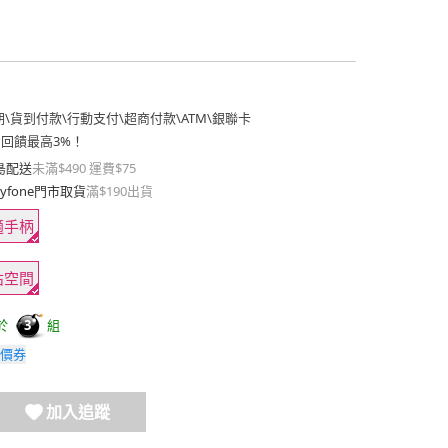
期
\
貨到付款
\
行動支付
\
超商付款
\
ATM
\
銀聯卡
費回饋最高3%！
島配送
未滿$490 運費$75
yfone門市取貨
滿$190出貨
適手柄
佔空間
於
組
3
價券
加入追蹤