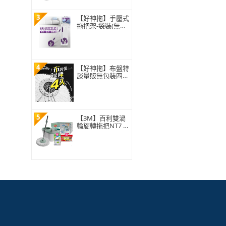
3
【好神拖】手壓式
拖把架-袋裝(無附
拖把布盤)
4
【好神拖】布盤特
談量販無包裝四入
組-極細緻布盤(無
包裝袋僅牛皮紙盒
裝)
5
【3M】百利雙渦
輪旋轉拖把NT7 (1
桿1桶1布) ★布盤
適用好神拖