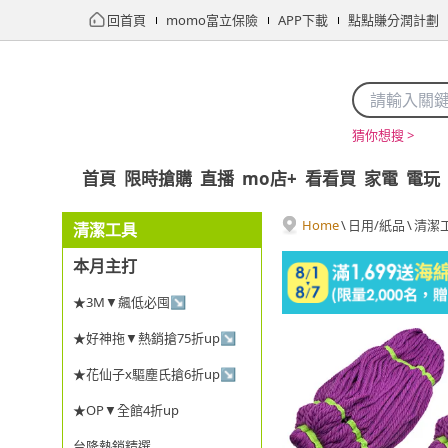
回首頁
momo富立保險
APP下載
點點賺分潤計劃
猜你想搜 >
首頁
限時搶購
直播
mo店+
看看買
家電
電玩
Home
\
日用/紙品
\
清潔
清潔工具
本月主打
★3M▼飆低必囤↘
★好神拖▼熱銷搶75折up↘
★花仙子x驅塵氏搶6折up↘
★OP▼全館4折up
台隆熱銷精選