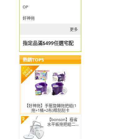
OP
好神拖
更多
指定品滿$499任選宅配
熱銷TOP5
【好神拖】手壓旋轉拖把組(1
拖+1桶+2布)贈刮刮卡
2
【bonson】極省
水平板拖把組二代
PLUS BO-A04