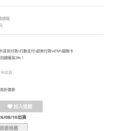
貴通報
元
期
\
貨到付款
\
行動支付
\
超商付款
\
ATM
\
銀聯卡
費回饋最高3%！
190出貨
用折價券
加入追蹤
/08/10出貨
我要推薦