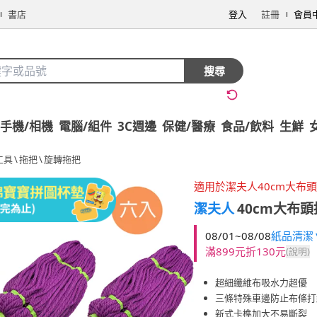
書店
登入
註冊
會員
搜尋
手機/相機
電腦/組件
3C週邊
保健/醫療
食品/飲料
生鮮
工具
\
拖把
\
旋轉拖把
適用於潔夫人40cm大布
潔夫人
40cm大布頭
08/01~08/08
紙品清潔▼
滿899元折130元
(說明)
超細纖維布吸水力超優
三條特殊車邊防止布條打
新式卡榫加大不易斷裂