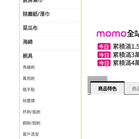
廚房濕巾
除塵紙/溼巾
菜瓜布
海綿
刷具
馬桶刷
萬用刷
商品特色
商品
隨手黏
除塵撢
杯刷/瓶刷
鋼刷/鍋刷
窗戶清潔