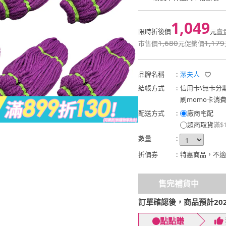
1,049
限時折後價
元
賣
1,680
1,179
市售價
元
促銷價
品牌名稱
:
潔夫人
結帳方式
:
信用卡
\
無卡分
刷momo卡消
配送方式
:
廠商宅配
超商取貨
滿$
數量
:
折價券
:
特惠商品，不適
售完補貨中
訂單確認後，商品預計2026
點點賺