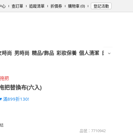
中心
查訂單
追蹤清單
折價券
購物車 (0)
登記活動
女時尚
男時尚
精品/飾品
彩妝保養
個人清潔
日用/紙品
母
頭拖把
拖把替換布(六入)
滿899折130!
結
品號：
7710942