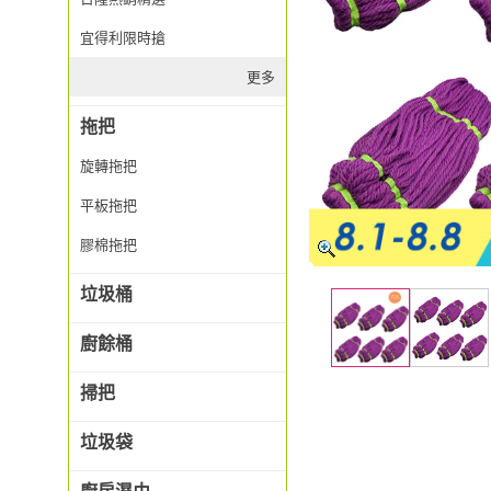
宜得利限時搶
更多
拖把
旋轉拖把
平板拖把
膠棉拖把
垃圾桶
廚餘桶
掃把
垃圾袋