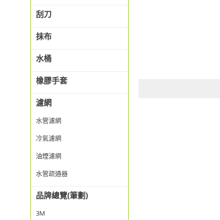
刮刀
抹布
水桶
橡膠手套
濾網
水管濾網
冷氣濾網
油煙濾網
水管疏通器
品牌總覽(筆劃)
3M