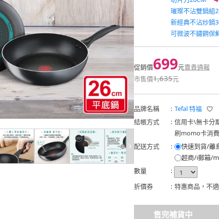
璀璨不沾雙鍋組2
新經典不沾炒鍋36
可微波不鏽鋼保
699
促銷價
元
賣貴通報
1,635
市售價
元
品牌名稱
:
Tefal 特福
結帳方式
:
信用卡
\
無卡分
刷momo卡消
配送方式
:
快速到貨/離
超商/i郵箱/m
數量
:
折價券
:
特惠商品，不適
售完補貨中