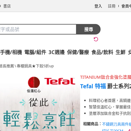
書店
登入
註冊
會員
搜尋
手機/相機
電腦/組件
3C週邊
保健/醫療
食品/飲料
生鮮
館長推薦
\
專櫃鍋具★下殺5折up
TITANIUM鈦合金強化塗
Tefal 特福
爵士系列
料理初心者首選，高鍋邊
智慧佳溫紅心，掌握最佳
塗層添加鈦合金粒子抗刮
相關商品：
不鏽鋼刀具兩件
4
切片刀20CM