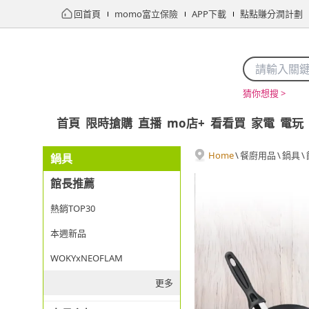
回首頁
momo富立保險
APP下載
點點賺分潤計劃
猜你想搜 >
首頁
限時搶購
直播
mo店+
看看買
家電
電玩
Home
\
餐廚用品
\
鍋具
\
鍋具
館長推薦
熱銷TOP30
本週新品
WOKYxNEOFLAM
更多