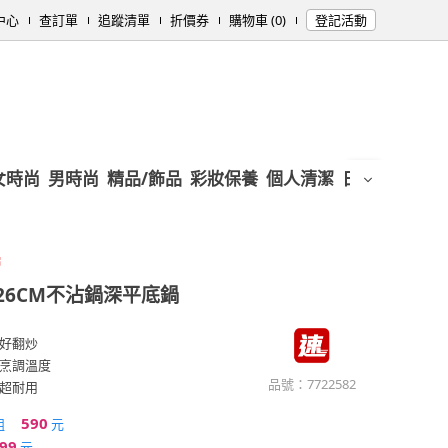
中心
查訂單
追蹤清單
折價券
購物車 (0)
登記活動
女時尚
男時尚
精品/飾品
彩妝保養
個人清潔
日用/紙品
母
層
26CM不沾鍋深平底鍋
好翻炒
烹調溫度
品號：
7722582
超耐用
590
組
元
99
元