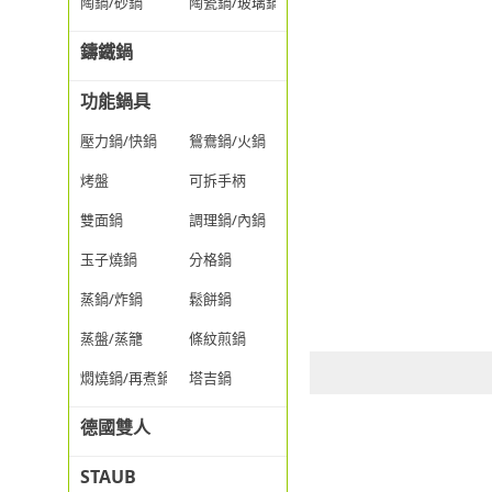
陶鍋/砂鍋
陶瓷鍋/玻璃鍋/透明鍋
鑄鐵鍋
功能鍋具
壓力鍋/快鍋
鴛鴦鍋/火鍋
烤盤
可拆手柄
雙面鍋
調理鍋/內鍋
玉子燒鍋
分格鍋
蒸鍋/炸鍋
鬆餅鍋
蒸盤/蒸籠
條紋煎鍋
燜燒鍋/再煮鍋
塔吉鍋
德國雙人
STAUB