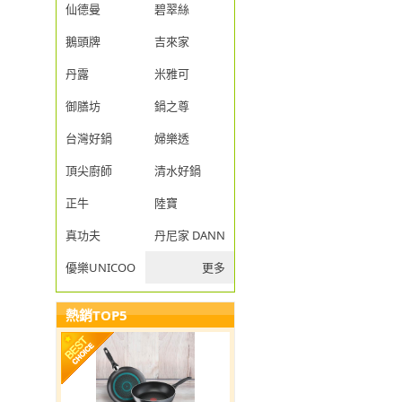
仙德曼
碧翠絲
鵝頭牌
吉來家
丹露
米雅可
御膳坊
鍋之尊
台灣好鍋
婦樂透
頂尖廚師
清水好鍋
正牛
陸寶
真功夫
丹尼家 DANNY JIA
優樂UNICOOK
更多
熱銷TOP5