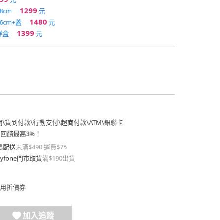
1299
8cm
元
1480
cm+蓋
元
1399
鮮盒
元
期
\
貨到付款
\
行動支付
\
超商付款
\
ATM
\
銀聯卡
費回饋最高3%！
島配送
未滿$490 運費$75
yfone門市取貨
滿$190出貨
用折價券
加入追蹤