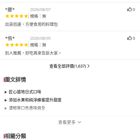
*麗*
2026/08/07
0
規格：無
出貨迅速，方便食用的料理包
*侑*
2026/08/05
0
規格：無
別人推薦，好吃再來告訴大家。
查看全部評價(1,637)
圖文詳情
匠心道地日式口味
添加水果和純淨蜂蜜提升甜度
濃郁爽口色香味俱全
查看更多
商品規格
相關分類