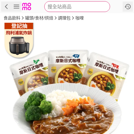
搜全站商品
商品
評價
詳情
規格
推薦
食品飲料
罐頭/食材/烘焙
調理包
咖哩