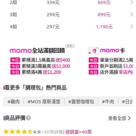
2組
334元
669元
3組
299元
899元
4組
297元
1,190元
看更多「調理包」熱門商品
#雞肉
#MOS 摩斯漢堡
#露營咖哩包
#牛肉
#日式
商品評價
查看全部
4.9
總銷量>40萬
(1,637則評價)