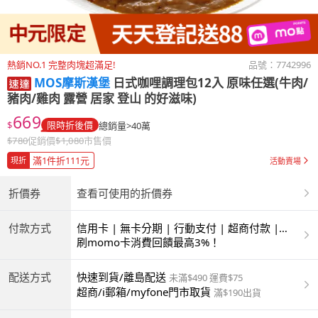
熱銷NO.1 完整肉塊超滿足!
品號：
7742996
MOS摩斯漢堡
日式咖哩調理包12入 原味任選(牛肉/
豬肉/雞肉 露營 居家 登山 的好滋味)
669
$
限時折後價
總銷量>40萬
$
780
促銷價
$
1,080
市售價
滿1件折111元
現折
活動賣場
折價券
查看可使用的折價券
付款方式
信用卡 | 無卡分期 | 行動支付 | 超商付款 |
ATM | 銀聯卡
刷momo卡消費回饋最高3%！
配送方式
快速到貨/離島配送
未滿$490 運費$75
超商/i郵箱/myfone門市取貨
滿$190出貨