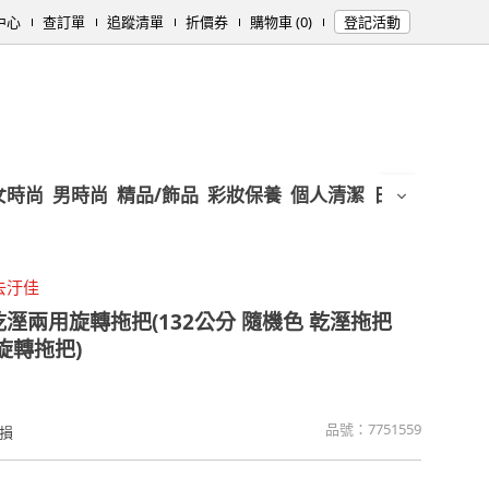
中心
查訂單
追蹤清單
折價券
購物車 (0)
登記活動
女時尚
男時尚
精品/飾品
彩妝保養
個人清潔
日用/紙品
母
去汙佳
乾溼兩用旋轉拖把(132公分 隨機色 乾溼拖把
旋轉拖把)
品號：
7751559
損