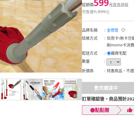
599
促銷價
元
賣貴通報
1,399
市售價
元
品牌名稱
:
金德恩
結帳方式
:
信用卡
\
無卡分
刷momo卡消
配送方式
:
廠商宅配
數量
:
折價券
:
特惠商品，不適
售完補貨中
訂單確認後，商品預計2026
點點賺