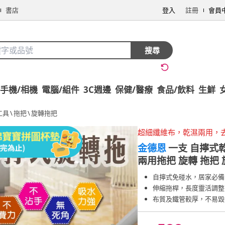
書店
登入
註冊
會員
搜尋
手機/相機
電腦/組件
3C週邊
保健/醫療
食品/飲料
生鮮
工具
\
拖把
\
旋轉拖把
超細纖維布，乾濕兩用，
金德恩
一支 自擰式
兩用拖把 旋轉 拖把 
自擰式免碰水，居家必備
伸縮拖桿，長度靈活調整
布質及鐵管較厚，不易毀