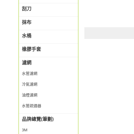
刮刀
抹布
水桶
橡膠手套
濾網
水管濾網
冷氣濾網
油煙濾網
水管疏通器
品牌總覽(筆劃)
3M