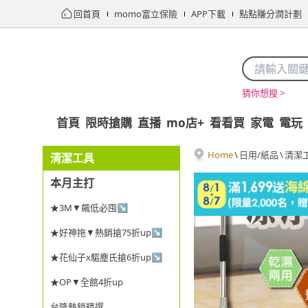
回首頁
momo富立保險
APP下載
點點賺分潤計劃
猜你想搜 >
首頁
限時搶購
直播
mo店+
看看買
家電
電玩
Home
\
日用/紙品
\
清潔
清潔工具
本月主打
★3M▼飆低必囤↘
★好神拖▼熱銷搶75折up↘
★花仙子x驅塵氏搶6折up↘
★OP▼全館4折up
台隆熱銷精選