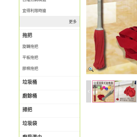
宜得利限時搶
更多
拖把
旋轉拖把
平板拖把
膠棉拖把
垃圾桶
廚餘桶
掃把
垃圾袋