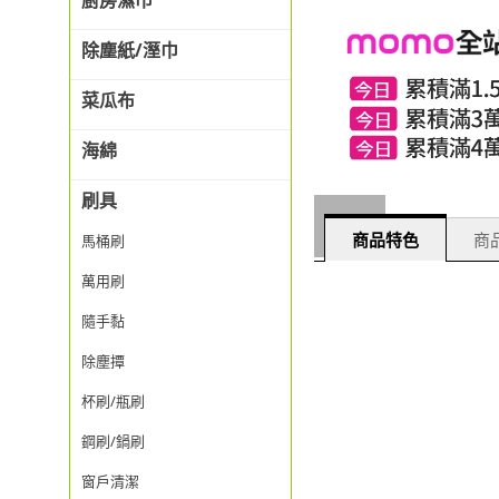
廚房濕巾
除塵紙/溼巾
菜瓜布
海綿
刷具
商品特色
商品
馬桶刷
萬用刷
隨手黏
除塵撢
杯刷/瓶刷
鋼刷/鍋刷
窗戶清潔