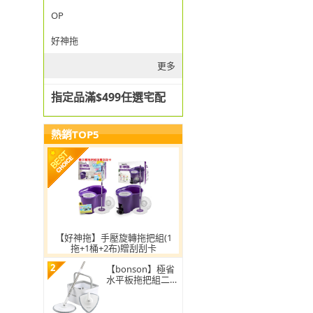
OP
好神拖
更多
指定品滿$499任選宅配
熱銷TOP5
【好神拖】手壓旋轉拖把組(1
拖+1桶+2布)贈刮刮卡
2
【bonson】極省
水平板拖把組二代
PLUS BO-A04