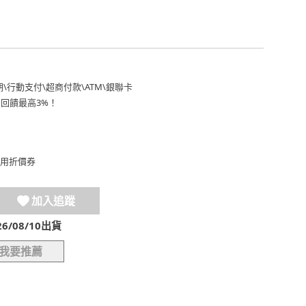
期
\
行動支付
\
超商付款
\
ATM
\
銀聯卡
費回饋最高3%！
用折價券
加入追蹤
/08/10出貨
我要推薦