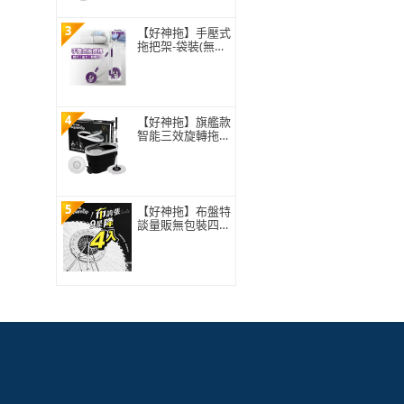
3
【好神拖】手壓式
拖把架-袋裝(無附
拖把布盤)
4
【好神拖】旗艦款
智能三效旋轉拖把
組(1拖+1桶+2布)
5
【好神拖】布盤特
談量販無包裝四入
組-極細緻布盤(無
包裝袋僅牛皮紙盒
裝)