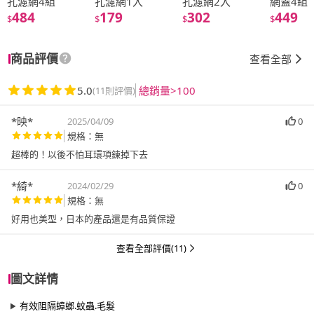
孔濾網4組
孔濾網1入
孔濾網2入
網蓋4組
484
179
302
449
$
$
$
$
商品評價
查看全部
5.0
總銷量>100
(11則評價)
*映*
2025/04/09
0
規格：無
超棒的！以後不怕耳環項鍊掉下去
*綺*
2024/02/29
0
規格：無
好用也美型，日本的產品還是有品質保證
查看全部評價(11)
圖文詳情
有效阻隔蟑螂.蚊蟲.毛髮