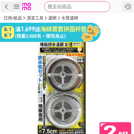
搜全站商品
商品
評價
詳情
規格
推薦
日用/紙品
清潔工具
濾網
水管濾網