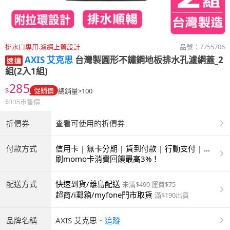
排水口專用.濾網上蓋設計
品號：
7755706
AXIS 艾克思
台灣製圓形不鏽鋼地板排水孔濾網蓋_2
組(2入1組)
285
$
促銷價
總銷量>100
$
335
市售價
折價券
查看可使用的折價券
付款方式
信用卡 | 無卡分期 | 貨到付款 | 行動支付 | 超
商付款 | ATM | 銀聯卡
刷momo卡消費回饋最高3%！
配送方式
快速到貨/離島配送
未滿$490 運費$75
超商/i郵箱/myfone門市取貨
滿$190出貨
品牌名稱
AXIS 艾克思
．
追蹤