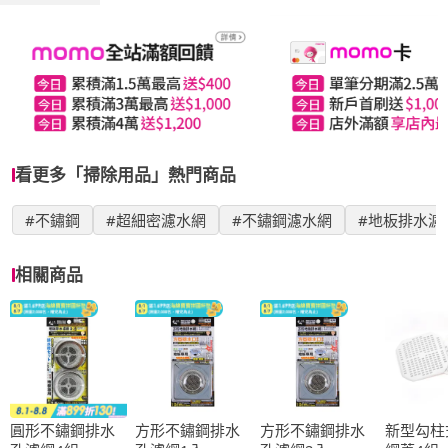
看更多「掃除用品」熱門商品
#不鏽鋼
#超細密濾水網
#不鏽鋼濾水網
#地板排水濾
相關商品
圓形不鏽鋼排水
方形不鏽鋼排水
方形不鏽鋼排水
新型勾柱