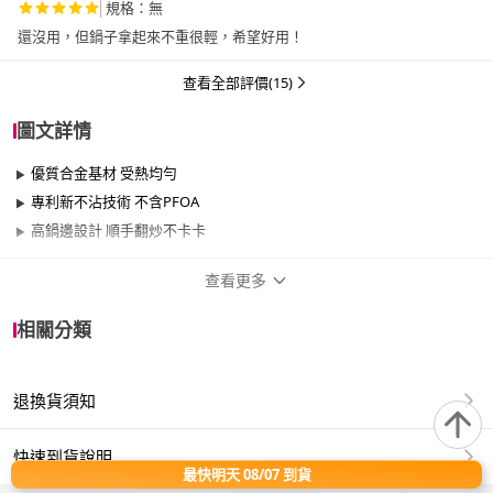
規格：無
還沒用，但鍋子拿起來不重很輕，希望好用！
查看全部評價(15)
圖文詳情
優質合金基材 受熱均勻
專利新不沾技術 不含PFOA
高鍋邊設計 順手翻炒不卡卡
查看更多
商品規格
相關分類
品牌名稱
ASD 愛仕達
退換貨須知
尺寸
26cm~29cm
材質
其他合金
快速到貨說明
最快明天 08/07 到貨