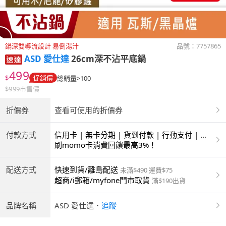
鍋深雙導流設計 易倒湯汁
品號：
7757865
ASD 愛仕達
26cm深不沾平底鍋
499
$
促銷價
總銷量>100
$
999
市售價
折價券
查看可使用的折價券
付款方式
信用卡 | 無卡分期 | 貨到付款 | 行動支付 | 超
商付款 | ATM | 銀聯卡
刷momo卡消費回饋最高3%！
配送方式
快速到貨/離島配送
未滿$490 運費$75
超商/i郵箱/myfone門市取貨
滿$190出貨
品牌名稱
ASD 愛仕達
．
追蹤