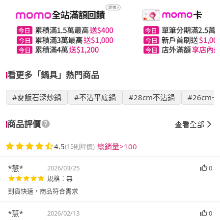
看更多「鍋具」熱門商品
#麥飯石深炒鍋
#不沾平底鍋
#28cm不沾鍋
#26cm~
商品評價
查看全部
4.5
總銷量>100
(15則評價)
*慧*
2026/03/25
0
規格：無
到貨快速，商品符合需求
*慧*
2026/02/13
0