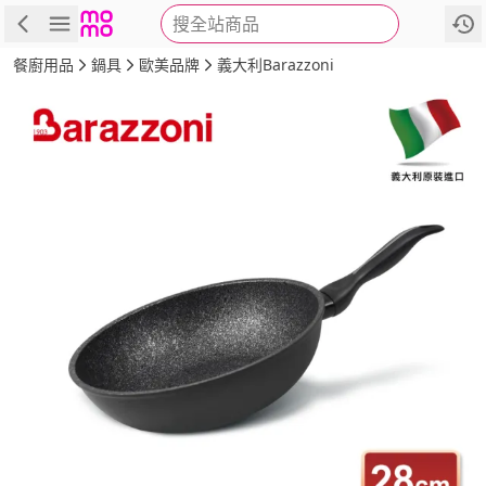
搜全站商品
商品
評價
詳情
規格
推薦
餐廚用品
鍋具
歐美品牌
義大利Barazzoni