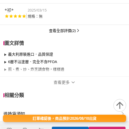
*祁*
2025/03/15
規格：無
查看全部評價(2)
圖文詳情
義大利原裝進口．品質保證
6層不沾塗層．完全不含PFOA
煎、煮、炒、炸烹調食物，樣樣通
查看更多
商品規格
相關分類
品牌名稱
Barazzoni
退換貨須知
尺寸
26cm~29cm
訂單確認後，商品預計2026/08/10出貨
材質
其他合金