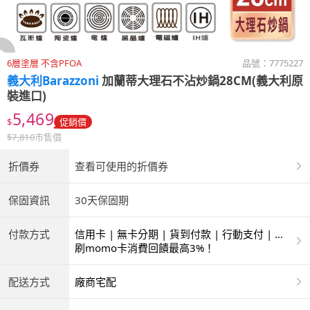
6層塗層 不含PFOA
品號：
7775227
義大利Barazzoni
加蘭蒂大理石不沾炒鍋28CM(義大利原
裝進口)
5,469
$
促銷價
$
7,810
市售價
折價券
查看可使用的折價券
保固資訊
30天保固期
付款方式
信用卡 | 無卡分期 | 貨到付款 | 行動支付 | 超
商付款 | 銀聯卡
刷momo卡消費回饋最高3%！
配送方式
廠商宅配