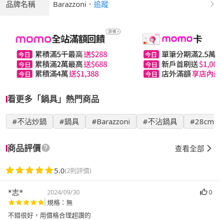
品牌名稱
Barazzoni
．
追蹤
看更多「鍋具」熱門商品
#不沾炒鍋
#鍋具
#Barazzoni
#不沾鍋具
#28cm
商品評價
查看全部
5.0
(2則評價)
*志*
2024/09/30
0
規格：無
不錯很好，用價格合理超讚的