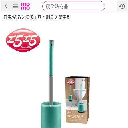
搜全站商品
商品
評價
詳情
規格
推薦
日用/紙品
清潔工具
刷具
萬用刷