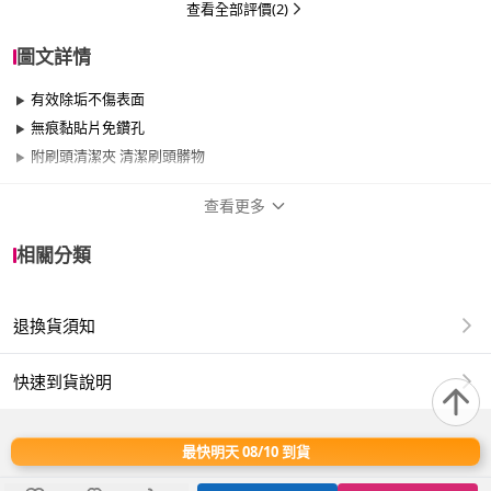
查看全部評價(2)
圖文詳情
有效除垢不傷表面
無痕黏貼片免鑽孔
附刷頭清潔夾 清潔刷頭髒物
查看更多
商品規格
相關分類
適用於
浴室
退換貨須知
商品名稱：【巧巧】壁掛式圓型廁刷組
商品型號：B7577
快速到貨說明
商品尺寸：11.5x49.5x11cm
商品材質：PP、PVC、SEBS、不鏽鋼
＊產品顏色可能會因網頁呈現與拍攝關係產生色差，圖片僅供參
最快明天 08/10 到貨
考，商品依實際供貨樣式為準。