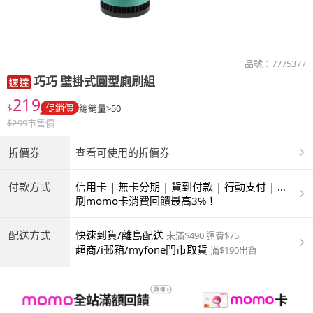
品號：
7775377
巧巧
壁掛式圓型廁刷組
219
$
促銷價
總銷量>50
$
299
市售價
折價券
查看可使用的折價券
付款方式
信用卡 | 無卡分期 | 貨到付款 | 行動支付 | 超
商付款 | ATM | 銀聯卡
刷momo卡消費回饋最高3%！
配送方式
快速到貨/離島配送
未滿$490 運費$75
超商/i郵箱/myfone門市取貨
滿$190出貨