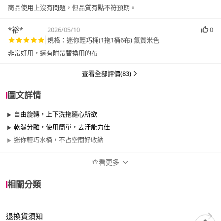
商品使用上沒有問題，但品質有點不符預期。
*裕*
2026/05/10
0
規格：迷你輕巧桶(1拖1桶6布) 氣質米色
非常好用，還有附帶替換用的布
查看全部評價(83)
圖文詳情
自由旋轉，上下洗拖隨心所欲
乾濕分離，使用簡單，去汙能力佳
迷你輕巧水桶，不占空間好收納
查看更多
商品規格
相關分類
品牌名稱
SINEW
退換貨須知
適用於
臥室、客廳、浴室、廚房、餐廳、室內、玄關