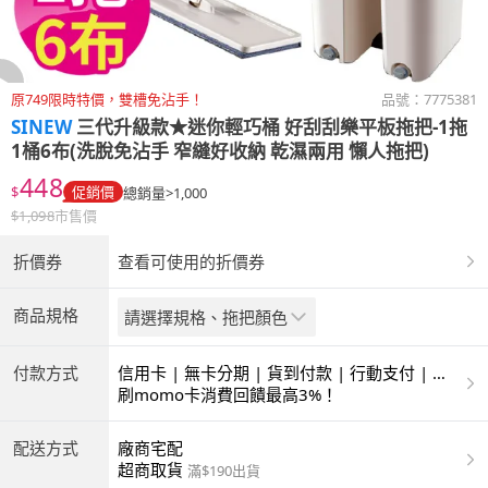
原749限時特價，雙槽免沾手！
品號：
7775381
SINEW
三代升級款★迷你輕巧桶 好刮刮樂平板拖把-1拖
1桶6布(洗脫免沾手 窄縫好收納 乾濕兩用 懶人拖把)
448
$
促銷價
總銷量>1,000
$
1,098
市售價
折價券
查看可使用的折價券
商品規格
請選擇規格、拖把顏色
付款方式
信用卡 | 無卡分期 | 貨到付款 | 行動支付 | 超
商付款 | ATM | 銀聯卡
刷momo卡消費回饋最高3%！
配送方式
廠商宅配
超商取貨
滿$190出貨