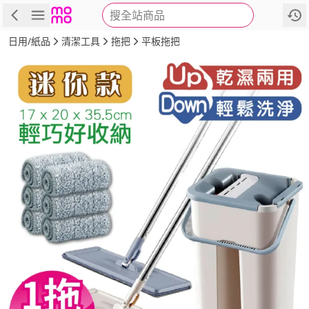
搜全站商品
商品
評價
詳情
規格
推薦
日用/紙品
清潔工具
拖把
平板拖把