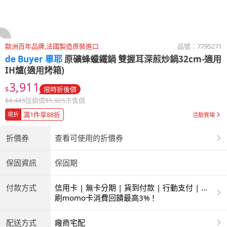
歐洲百年品牌,法國製造原裝進口
品號：
7795271
de Buyer 畢耶
原礦蜂蠟鐵鍋 雙握耳深煎炒鍋32cm-適用
IH爐(適用烤箱)
3,911
$
限時折後價
$
4,445
促銷價
$
5,925
市售價
滿1件享88折
現折
活動賣場
折價券
查看可使用的折價券
保固資訊
保固期
付款方式
信用卡 | 無卡分期 | 貨到付款 | 行動支付 | 超
商付款 | ATM | 銀聯卡
刷momo卡消費回饋最高3%！
配送方式
廠商宅配