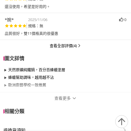
還沒使用，希望是好用的。
*婉*
2025/11/06
0
規格：無
品質很好，雙11價格真的很優惠
查看全部評價(4)
圖文詳情
天然原礦純鐵鍋，百分百蜂蠟塗層
蜂蠟幫助調味，越用越不沾
歐洲廚藝學校一致推薦
查看更多
商品規格
相關分類
品牌名稱
de Buyer 畢耶
退換貨須知
尺寸
30cm~34cm