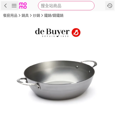
搜全站商品
商品
評價
詳情
規格
推薦
餐廚用品
鍋具
炒鍋
鐵鍋/鑄鐵鍋