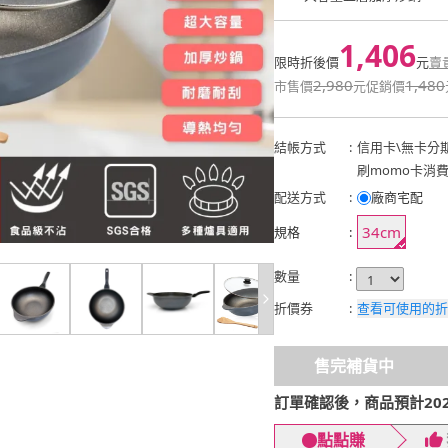
1,406
限時折後價
元
賣
2,980
1,480
市售價
元
促銷價
結帳方式
:
信用卡
\
無卡分
刷momo卡消
配送方式
:
廠商宅配
34cm
規格
:
數量
:
折價券
:
查看可使用的折
售完補貨中
訂單確認後，商品預計2026
點點賺