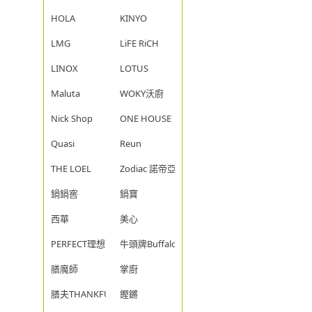
HOLA
KINYO
LMG
LiFE RiCH
LINOX
LOTUS
Maluta
WOKY沃廚
Nick Shop
ONE HOUSE
Quasi
Reun
THE LOEL
Zodiac 諾帝亞
鍋鍋窖
鍋寶
西華
美心
PERFECT理想
牛頭牌Buffalo
膳魔師
掌廚
膳夫THANKFUL
鏗鏘