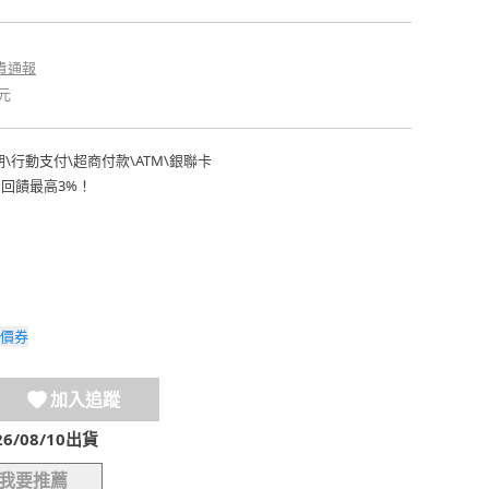
貴通報
元
期
\
行動支付
\
超商付款
\
ATM
\
銀聯卡
費回饋最高3%！
價券
加入追蹤
/08/10出貨
我要推薦