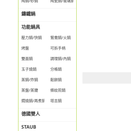
陶鍋/砂鍋
陶瓷鍋/玻璃鍋/透明鍋
鑄鐵鍋
功能鍋具
壓力鍋/快鍋
鴛鴦鍋/火鍋
烤盤
可拆手柄
雙面鍋
調理鍋/內鍋
玉子燒鍋
分格鍋
蒸鍋/炸鍋
鬆餅鍋
蒸盤/蒸籠
條紋煎鍋
燜燒鍋/再煮鍋
塔吉鍋
德國雙人
STAUB