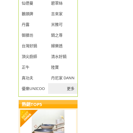
仙德曼
碧翠絲
鵝頭牌
吉來家
丹露
米雅可
御膳坊
鍋之尊
台灣好鍋
婦樂透
頂尖廚師
清水好鍋
正牛
陸寶
真功夫
丹尼家 DANNY JIA
優樂UNICOOK
更多
熱銷TOP5