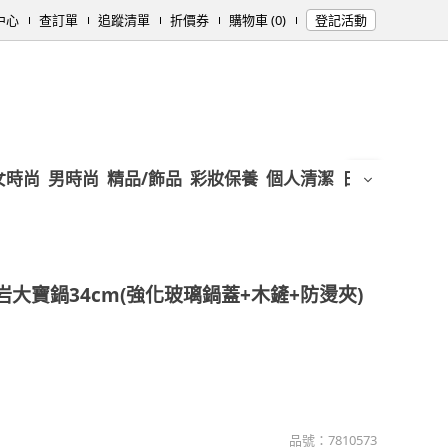
中心
查訂單
追蹤清單
折價券
購物車 (0)
登記活動
女時尚
男時尚
精品/飾品
彩妝保養
個人清潔
日用/紙品
母
岩大寶鍋34cm(強化玻璃鍋蓋+木鏟+防燙夾)
品號：
7810573