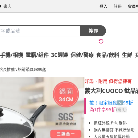
書店
登入
註冊
會員
搜尋
手機/相機
電腦/組件
3C週邊
保健/醫療
食品/飲料
生鮮
館長推薦
\
熱銷鍋具$399起
好鍋、耐用 值得您擁有
義大利CUOCO
鈦晶
搶！限定爆殺↘95折
滿1件享95折
(說明)
遠紅外線 均勻受熱
鍋內無鉚釘 不藏汙納垢
大容量五層加厚炒鍋