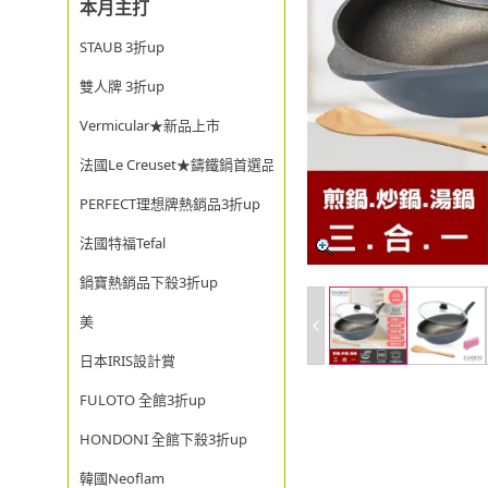
本月主打
STAUB 3折up
雙人牌 3折up
Vermicular★新品上市
法國Le Creuset★鑄鐵鍋首選品牌
PERFECT理想牌熱銷品3折up
法國特福Tefal
鍋寶熱銷品下殺3折up
美
日本IRIS設計賞
FULOTO 全館3折up
HONDONI 全館下殺3折up
韓國Neoflam