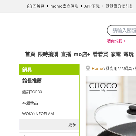
回首頁
momo富立保險
APP下載
點點賺分潤計劃
猜你想搜 >
首頁
限時搶購
直播
mo店+
看看買
家電
電玩
Home
\
餐廚用品
\
鍋具
\
鍋具
館長推薦
熱銷TOP30
本週新品
WOKYxNEOFLAM
更多